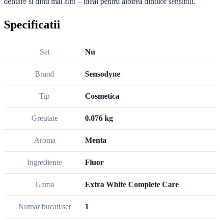
dentare si dinti mai albi – ideal pentru albirea dintilor sensibili.
Specificatii
Set
Nu
Brand
Sensodyne
Tip
Cosmetica
Greutate
0.076 kg
Aroma
Menta
Ingrediente
Fluor
Gama
Extra White Complete Care
Numar bucati/set
1