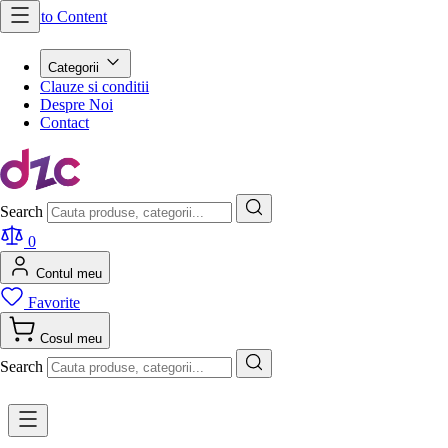
Skip to Content
Categorii
Clauze si conditii
Despre Noi
Contact
Search
0
Contul meu
Favorite
Cosul meu
Search