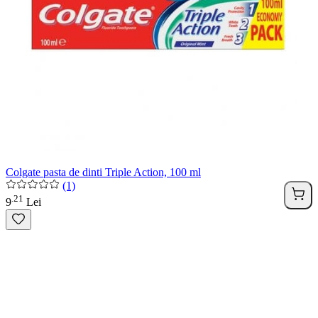
Colgate pasta de dinti Triple Action, 100 ml
(1)
21
.
9
Lei