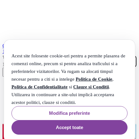
Colgate Max White Crystal Mint Pasta de dinti cu efect de albire ,
100 ml
Acest site foloseste cookie-uri pentru a permite plasarea de
(1)
11
comenzi online, precum si pentru analiza traficului si a
.
11
Lei
preferintelor vizitatorilor. Va rugam sa alocati timpul
necesar pentru a citi si a intelege
Politica de Cookie
,
Politica de Confidentialitate
si
Clauze si Conditii
.
Utilizarea in continuare a site-ului implică acceptarea
acestor politici, clauze si conditii.
Modifica preferinte
Accept toate