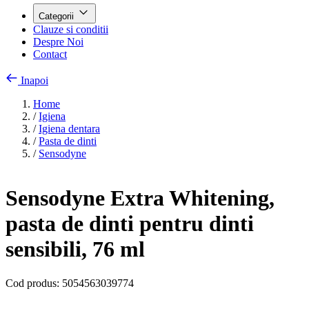
Categorii
Clauze si conditii
Despre Noi
Contact
Inapoi
Home
/
Igiena
/
Igiena dentara
/
Pasta de dinti
/
Sensodyne
Sensodyne Extra Whitening,
pasta de dinti pentru dinti
sensibili, 76 ml
Cod produs:
5054563039774