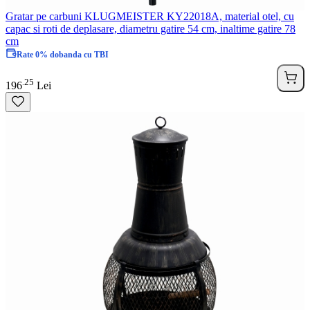
Gratar pe carbuni KLUGMEISTER KY22018A, material otel, cu
capac si roti de deplasare, diametru gatire 54 cm, inaltime gatire 78
cm
Rate 0% dobanda cu TBI
25
.
196
Lei