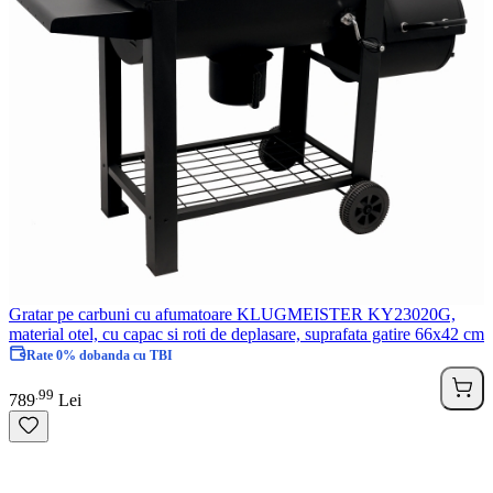
Gratar pe carbuni cu afumatoare KLUGMEISTER KY23020G,
material otel, cu capac si roti de deplasare, suprafata gatire 66x42 cm
Rate 0% dobanda cu TBI
99
.
789
Lei