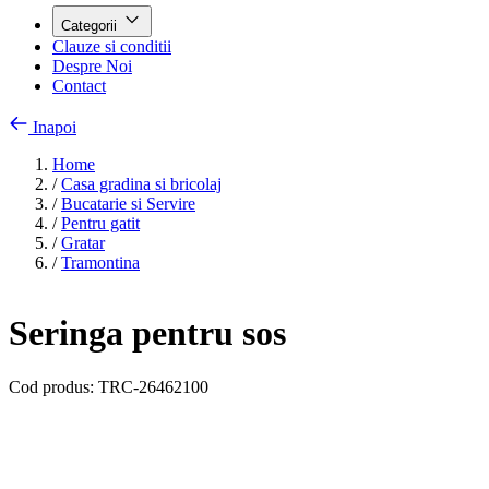
Categorii
Clauze si conditii
Despre Noi
Contact
Inapoi
Home
/
Casa gradina si bricolaj
/
Bucatarie si Servire
/
Pentru gatit
/
Gratar
/
Tramontina
Seringa pentru sos
Cod produs:
TRC-26462100