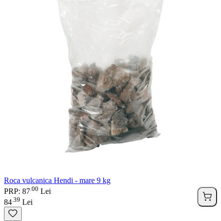
Roca vulcanica Hendi - mare 9 kg
00
.
PRP: 87
Lei
39
.
84
Lei