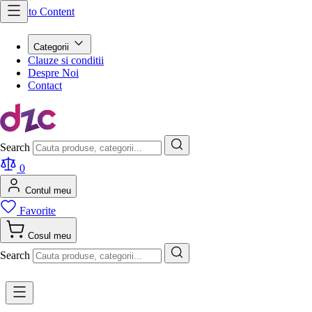
Skip to Content
Categorii
Clauze si conditii
Despre Noi
Contact
Search
0
Contul meu
Favorite
Cosul meu
Search