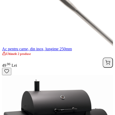
Ac pentru carne, din inox, lungime 250mm
Ultimele 2 produse
96
.
49
Lei