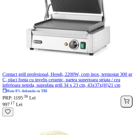
Contact grill profesional, Hendi, 2200W, corp inox, termostat 300 gr
C, placi fonta cu invelis ceramic, partea superioara striata / cea
inferioara neteda, suprafata grill 34 x 23 cm, 43x37x(H)21 cm
Rate 0% dobanda cu TBI
36
.
PRP: 1195
Lei
17
.
997
Lei