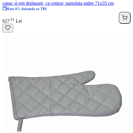
capac si roti deplasare, cu rotisor, suprafata gatire 71x35 cm
Rate 0% dobanda cu TBI
51
.
627
Lei