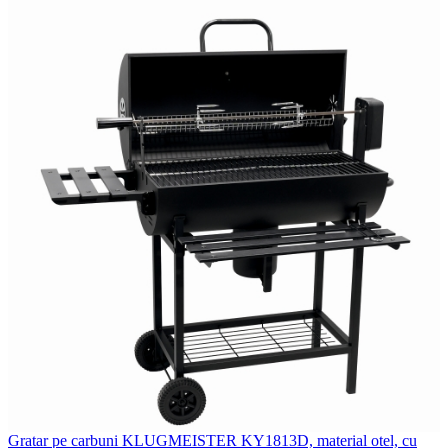
Gratar pe carbuni KLUGMEISTER KY1813D, material otel, cu