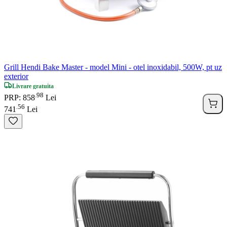
Grill Hendi Bake Master - model Mini - otel inoxidabil, 500W, pt uz
exterior
Livrare gratuita
98
.
PRP: 858
Lei
56
.
741
Lei