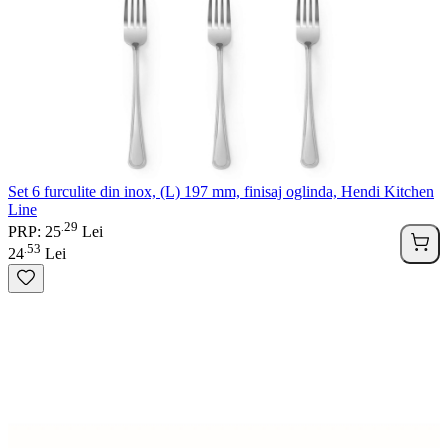
Set 6 furculite din inox, (L) 197 mm, finisaj oglinda, Hendi Kitchen
Line
29
.
PRP: 25
Lei
53
.
24
Lei