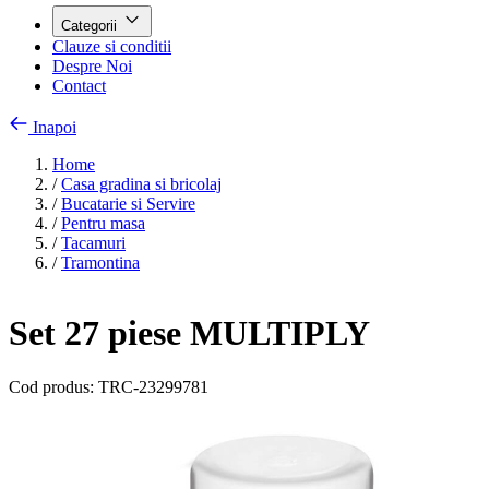
Categorii
Clauze si conditii
Despre Noi
Contact
Inapoi
Home
/
Casa gradina si bricolaj
/
Bucatarie si Servire
/
Pentru masa
/
Tacamuri
/
Tramontina
Set 27 piese MULTIPLY
Cod produs:
TRC-23299781