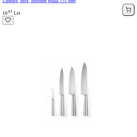
Lingura, inox, lungime totala 151 mm
91
.
10
Lei