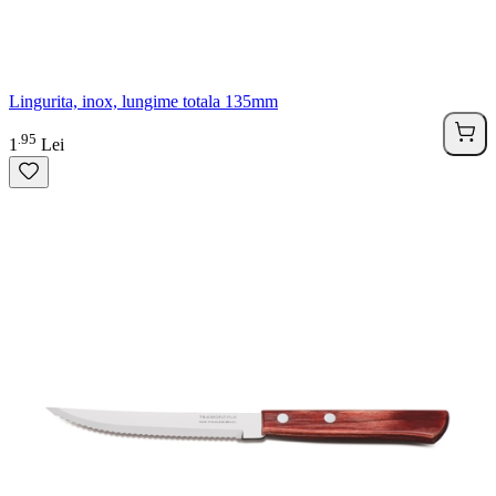
Lingurita, inox, lungime totala 135mm
95
.
1
Lei