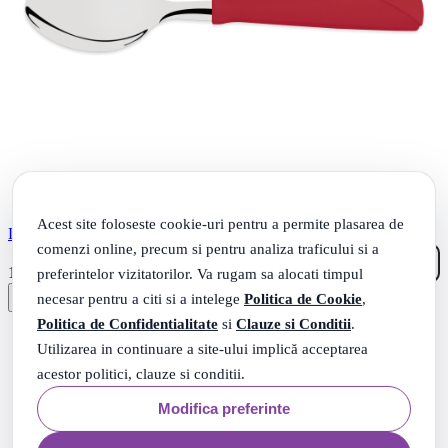
Acest site foloseste cookie-uri pentru a permite plasarea de
Lingurita de masa, gama New Kolor, culoare rosu
comenzi online, precum si pentru analiza traficului si a
95
.
preferintelor vizitatorilor. Va rugam sa alocati timpul
1
Lei
necesar pentru a citi si a intelege
Politica de Cookie
,
Politica de Confidentialitate
si
Clauze si Conditii
.
Utilizarea in continuare a site-ului implică acceptarea
acestor politici, clauze si conditii.
Modifica preferinte