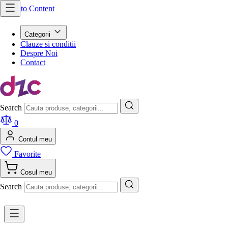
Skip to Content
Categorii
Clauze si conditii
Despre Noi
Contact
Search
0
Contul meu
Favorite
Cosul meu
Search