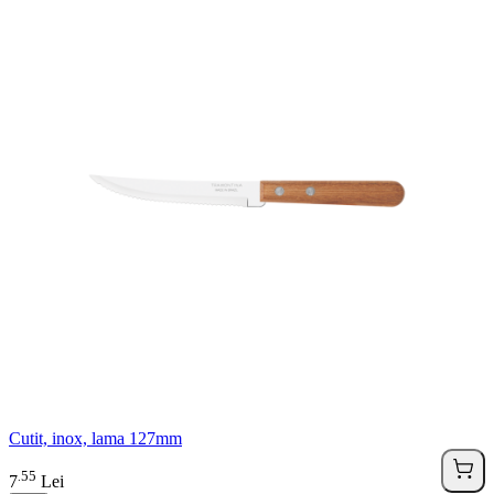
Cutit, inox, lama 127mm
55
.
7
Lei