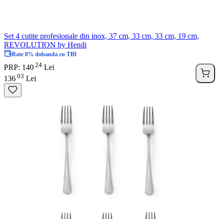
Set 4 cutite profesionale din inox, 37 cm, 33 cm, 33 cm, 19 cm,
REVOLUTION by Hendi
Rate 0% dobanda cu TBI
24
.
PRP: 140
Lei
03
.
136
Lei