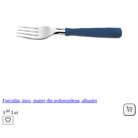
Furculita, inox, maner din polipropilena, albastru
90
.
3
Lei