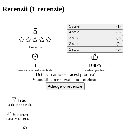
Recenzii
(1 recenzie)
5 stele
(1)
5
4 stele
(0)
3 stele
(0)
2 stele
(0)
1 recenzie
1 stea
(0)
1
100%
recenzii cu achizitie verificata
evaluari pozitive
Detii sau ai folosit acest produs?
Spune-ti parerea evaluand produsul
Adauga o recenzie
Filtru
Toate recenziile
Sorteaza
Cele mai utile