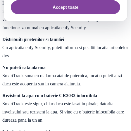
Daca ceva s-a pierdut, esti mereu conectat prin codul QR al eufy
Accept toate
SmartTrack. O persoana care va gaseste articolul poate scana si
vedea numai informatiile de contact pe care le partajati. Functia
functioneaza numai cu aplicatia eufy Security.
Distribuiti prietenilor si familiei
Cu aplicatia eufy Security, puteti informa si pe altii locatia articolelor
dvs.
Nu puteti rata alarma
SmartTrack suna cu o alarma atat de puternica, incat o puteti auzi
daca este acoperita sau in camera alaturata.
Rezistent la apa cu o baterie CR2032 inlocuibila
SmartTrack este sigur, chiar daca este lasat in ploaie, datorita
invelisului sau rezistent la apa. Si vine cu o baterie inlocuibila care
dureaza pana la un an.