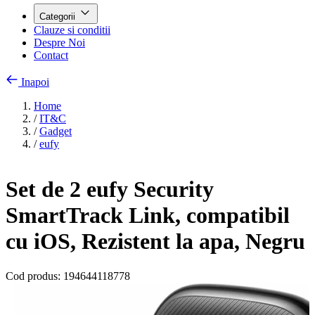
Categorii
Clauze si conditii
Despre Noi
Contact
Inapoi
Home
/
IT&C
/
Gadget
/
eufy
Set de 2 eufy Security
SmartTrack Link, compatibil
cu iOS, Rezistent la apa, Negru
Cod produs:
194644118778