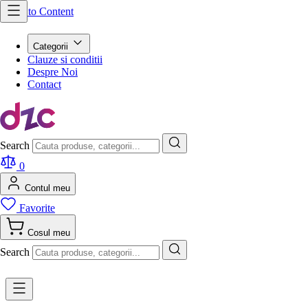
Skip to Content
Categorii
Clauze si conditii
Despre Noi
Contact
Search
0
Contul meu
Favorite
Cosul meu
Search