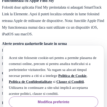
Functioneaza cu Apple Find My
Folositi doar aplicatia Find My preinstalata si adaugati SmartTrack
Link la Elemente. Apoi il puteti localiza oriunde in lume folosind
reteaua Apple de milioane de dispozitive. Nota: functiile Apple Find
My functioneaza numai daca sunt utilizate cu un dispozitiv iOS,
iPadOS sau macOS.
Alerte pentru gadgeturile lasate in urma
Evitati sa va pierdeti bunurile in primul rand, cu alerte instantanee
pentru lasarea in urma prin intermediul aplicatiei Apple Find My -
Acest site foloseste cookie-uri pentru a permite plasarea de
comenzi online, precum si pentru analiza traficului si a
fara taxa suplimentara.
preferintelor vizitatorilor. Va rugam sa alocati timpul
Gasiti telefonul in modul silentios
necesar pentru a citi si a intelege
Politica de Cookie
,
Evitati sa va rascoliti apartamentul cautand telefonul. Doar cu o
Politica de Confidentialitate
si
Clauze si Conditii
.
dubla atingere, telefonul suna, chiar si in modul silentios. Functia
Utilizarea in continuare a site-ului implică acceptarea
functioneaza numai cu aplicatia eufy Security.
acestor politici, clauze si conditii.
Modifica preferinte
Intotdeauna conectat la produsul tau