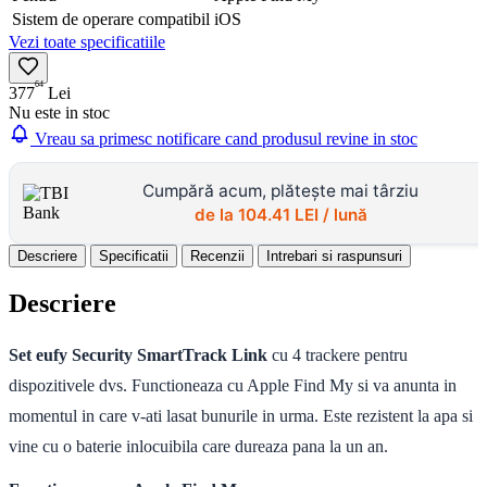
Sistem de operare compatibil
iOS
Vezi toate specificatiile
64
377
Lei
Nu este in stoc
Vreau sa primesc notificare cand produsul revine in stoc
Cumpără acum, plătește mai târziu
de la
104.41
LEI / lună
Descriere
Specificatii
Recenzii
Intrebari si raspunsuri
Descriere
Set eufy Security SmartTrack Link
cu 4 trackere pentru
dispozitivele dvs.
Functioneaza cu Apple Find My si va anunta in
momentul in care v-ati lasat bunurile in urma. Este rezistent la apa si
vine cu o baterie inlocuibila care dureaza pana la un an.