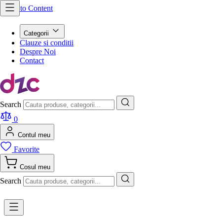
Skip to Content
Categorii
Clauze si conditii
Despre Noi
Contact
Search
0
Contul meu
Favorite
Cosul meu
Search