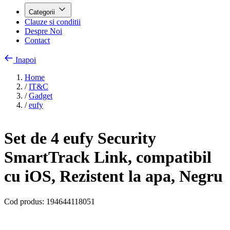
Categorii
Clauze si conditii
Despre Noi
Contact
Inapoi
Home
/
IT&C
/
Gadget
/
eufy
Set de 4 eufy Security
SmartTrack Link, compatibil
cu iOS, Rezistent la apa, Negru
Cod produs:
194644118051