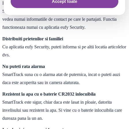
Accept toate
Daca ceva s-a pierdut, esti mereu conectat prin codul QR al eufy
SmartTrack. O persoana care va gaseste articolul poate scana si
vedea numai informatiile de contact pe care le partajati. Functia
functioneaza numai cu aplicatia eufy Security.
Distribuiti prietenilor si familiei
Cu aplicatia eufy Security, puteti informa si pe altii locatia articolelor
dvs.
Nu puteti rata alarma
SmartTrack suna cu o alarma atat de puternica, incat o puteti auzi
daca este acoperita sau in camera alaturata.
Rezistent la apa cu o baterie CR2032 inlocuibila
SmartTrack este sigur, chiar daca este lasat in ploaie, datorita
invelisului sau rezistent la apa. Si vine cu o baterie inlocuibila care
dureaza pana la un an.