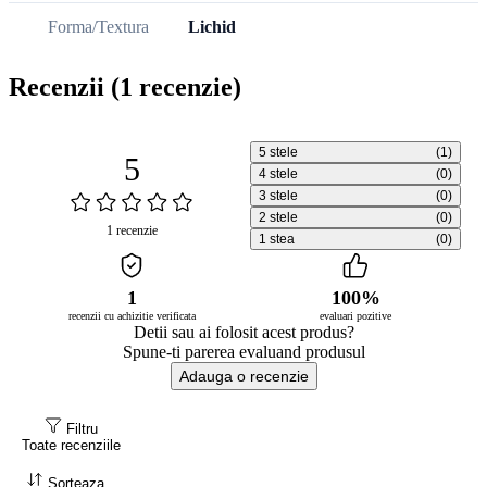
Forma/Textura
Lichid
Recenzii
(1 recenzie)
5 stele
(1)
5
4 stele
(0)
3 stele
(0)
2 stele
(0)
1 recenzie
1 stea
(0)
1
100%
recenzii cu achizitie verificata
evaluari pozitive
Detii sau ai folosit acest produs?
Spune-ti parerea evaluand produsul
Adauga o recenzie
Filtru
Toate recenziile
Sorteaza