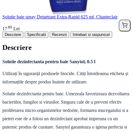
Solutie baie spray Detartrant Extra-Rapid 625 ml, Chanteclair
80
.
17
Lei
Descriere
Specificatii
Recenzii
Intrebari si raspunsuri
Descriere
Solutie dezinfectanta pentru baie Sanytol, 0.5 l
Utilizați în siguranță produsele biocide. Citiți întotdeauna eticheta și
informațiile despre produs înainte de utilizare.
Solutie dezinfectanta pentru baie. Umezeala favorizeaza dezvoltarea
bacteriilor, fungilor si virusilor. Singura cale de a preveni efectiv
proliferarea micro-organismelor nedorite, formarea mucegaiului si a
pietrei este de a folosi un dezinfectant aprobat impreuna cu un
puternic produs de curatare. Sanytol garanteaza o igiena perfecta si