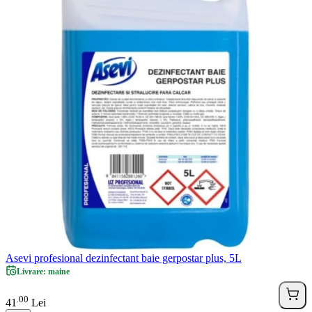
Asevi profesional dezinfectant baie gerpostar plus, 5L
Livrare: maine
00
.
41
Lei