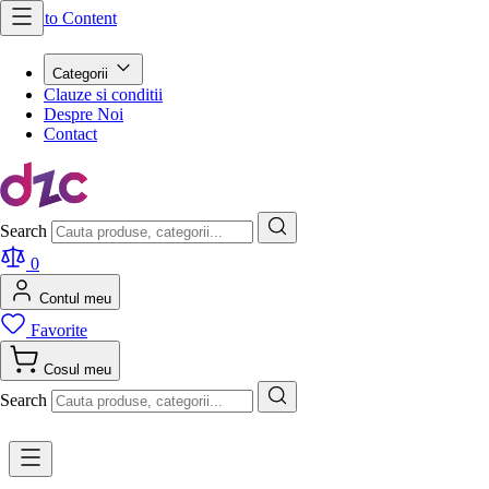
Skip to Content
Categorii
Clauze si conditii
Despre Noi
Contact
Search
0
Contul meu
Favorite
Cosul meu
Search