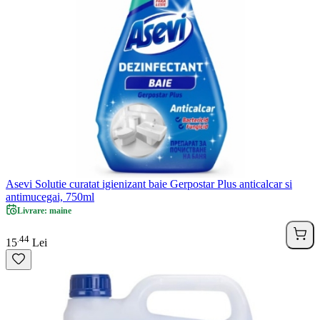
Asevi Solutie curatat igienizant baie Gerpostar Plus anticalcar si
antimucegai, 750ml
Livrare: maine
44
.
15
Lei