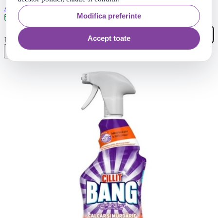
Asevi Solutie curatat, igienizant baie anticalcar, 750ml
Modifica preferinte
Livrare: maine
48
Accept toate
.
15
Lei