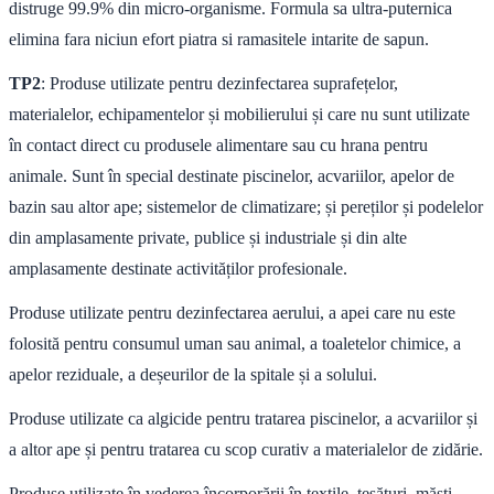
distruge 99.9% din micro-organisme. Formula sa ultra-puternica
elimina fara niciun efort piatra si ramasitele intarite de sapun.
TP2
: Produse utilizate pentru dezinfectarea suprafețelor,
materialelor, echipamentelor și mobilierului și care nu sunt utilizate
în contact direct cu produsele alimentare sau cu hrana pentru
animale. Sunt în special destinate piscinelor, acvariilor, apelor de
bazin sau altor ape; sistemelor de climatizare; și pereților și podelelor
din amplasamente private, publice și industriale și din alte
amplasamente destinate activităților profesionale.
Produse utilizate pentru dezinfectarea aerului, a apei care nu este
folosită pentru consumul uman sau animal, a toaletelor chimice, a
apelor reziduale, a deșeurilor de la spitale și a solului.
Produse utilizate ca algicide pentru tratarea piscinelor, a acvariilor și
a altor ape și pentru tratarea cu scop curativ a materialelor de zidărie.
Produse utilizate în vederea încorporării în textile, țesături, măști,