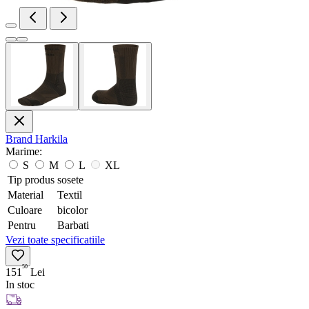
Brand
Harkila
Marime:
S
M
L
XL
Tip produs
sosete
Material
Textil
Culoare
bicolor
Pentru
Barbati
Vezi toate specificatiile
50
151
Lei
In stoc