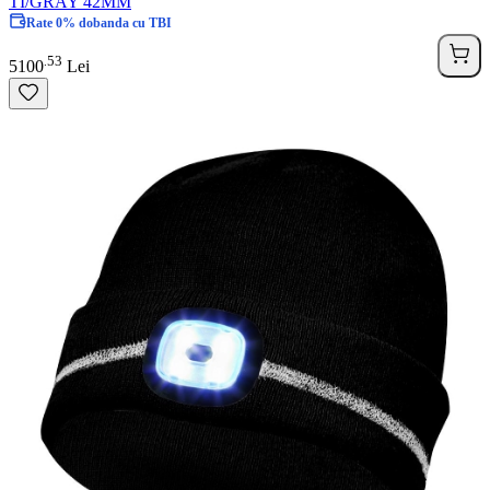
TI/GRAY 42MM
Rate 0% dobanda cu TBI
53
.
5100
Lei