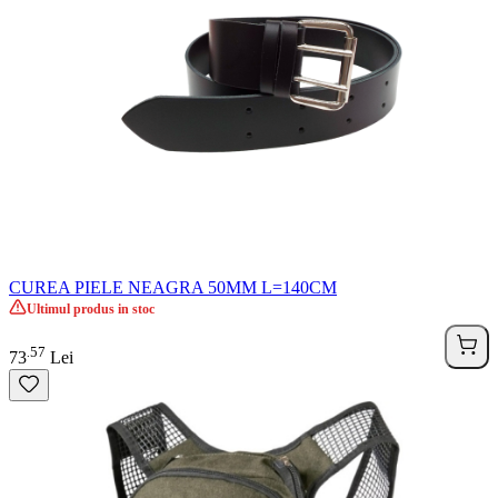
CUREA PIELE NEAGRA 50MM L=140CM
Ultimul produs in stoc
57
.
73
Lei