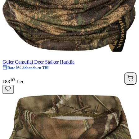
Guler Camuflaj Deer Stalker Harkila
Rate 0% dobanda cu TBI
03
.
183
Lei