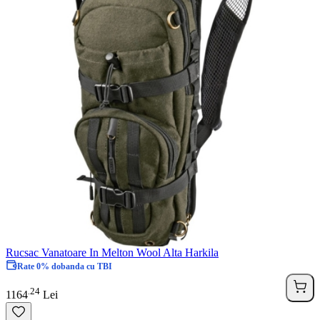
Rucsac Vanatoare In Melton Wool Alta Harkila
Rate 0% dobanda cu TBI
24
.
1164
Lei