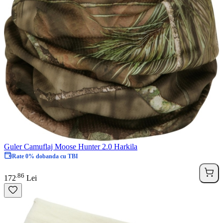
Guler Camuflaj Moose Hunter 2.0 Harkila
Rate 0% dobanda cu TBI
86
.
172
Lei