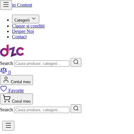
Skip to Content
Categorii
Clauze si conditii
Despre Noi
Contact
Search
0
Contul meu
Favorite
Cosul meu
Search