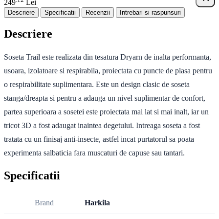
.
249
Lei
Descriere
Specificatii
Recenzii
Intrebari si raspunsuri
Descriere
Soseta Trail este realizata din tesatura Dryarn de inalta performanta,
usoara, izolatoare si respirabila, proiectata cu puncte de plasa pentru
o respirabilitate suplimentara. Este un design clasic de soseta
stanga/dreapta si pentru a adauga un nivel suplimentar de confort,
partea superioara a sosetei este proiectata mai lat si mai inalt, iar un
tricot 3D a fost adaugat inaintea degetului. Intreaga soseta a fost
tratata cu un finisaj anti-insecte, astfel incat purtatorul sa poata
experimenta salbaticia fara muscaturi de capuse sau tantari.
Specificatii
Brand
Harkila