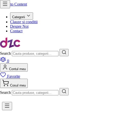
Skip to Content
Categorii
Clauze si conditii
Despre Noi
Contact
Search
0
Contul meu
Favorite
Cosul meu
Search