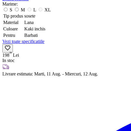
Marime:
S
M
L
XL
Tip produs
sosete
Material
Lana
Culoare
Kaki inchis
Pentru
Barbati
Vezi toate specificatiile
28
198
Lei
In stoc
Livrare estimata:
Marti, 11 Aug. - Miercuri, 12 Aug.