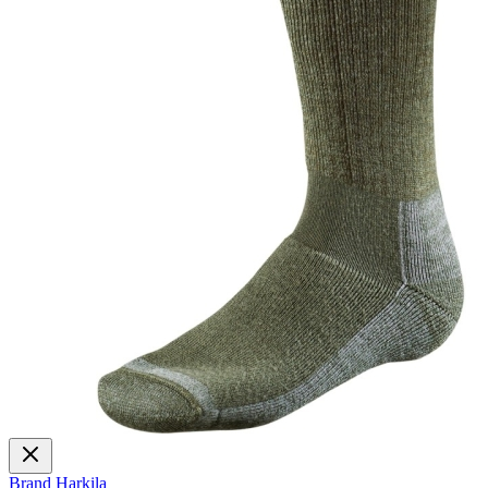
Brand
Harkila