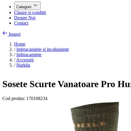
Categorii
Clauze si conditii
Despre Noi
Contact
Inapoi
Home
/
Imbracaminte si incaltaminte
/
Imbracaminte
/
Accesorii
/
Harkila
Sosete Scurte Vanatoare Pro Hu
Cod produs:
170108234