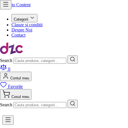
Skip to Content
Categorii
Clauze si conditii
Despre Noi
Contact
Search
0
Contul meu
Favorite
Cosul meu
Search