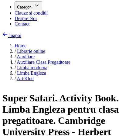
Categorii
Clauze si conditii
Despre Noi
Contact
Inapoi
Home
/
Librarie online
/
Auxiliare
/
Auxiliare Clasa Pregatitoare
/
Limba moderna
/
Limba Engleza
/
Art Klett
Super Safari. Activity Book.
Limba Engleza pentru clasa
pregatitoare. Cambridge
University Press - Herbert