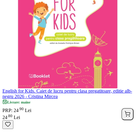
English for Kids. Caiet de lucru pentru clasa pregatitoare, editie alb-
negru 2026 - Cristina Mircea
Livrare: maine
90
.
PRP: 24
Lei
80
.
24
Lei