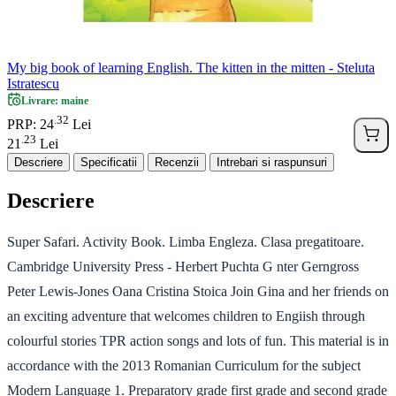
My big book of learning English. The kitten in the mitten - Steluta
Istratescu
Livrare: maine
32
.
PRP: 24
Lei
23
.
21
Lei
Descriere
Specificatii
Recenzii
Intrebari si raspunsuri
Descriere
Super Safari. Activity Book. Limba Engleza. Clasa pregatitoare.
Cambridge University Press - Herbert Puchta G nter Gerngross
Peter Lewis-Jones Oana Cristina Stoica Join Gina and her friends on
an exciting adventure that welcomes children to Engiish through
colourful stories TPR action songs and lots of fun. This material is in
accordance with the 2013 Romanian Curriculum for the subject
Modern Language 1. Preparatory grade first grade and second grade