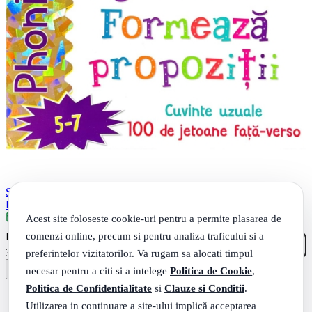
Sight words. Formeaza propoziti. Jetoane limba engleza - Fran
Bromage
Acest site foloseste cookie-uri pentru a permite plasarea de
Livrare: maine
80
.
comenzi online, precum si pentru analiza traficului si a
PRP: 51
Lei
99
.
32
Lei
preferintelor vizitatorilor. Va rugam sa alocati timpul
necesar pentru a citi si a intelege
Politica de Cookie
,
Politica de Confidentialitate
si
Clauze si Conditii
.
Utilizarea in continuare a site-ului implică acceptarea