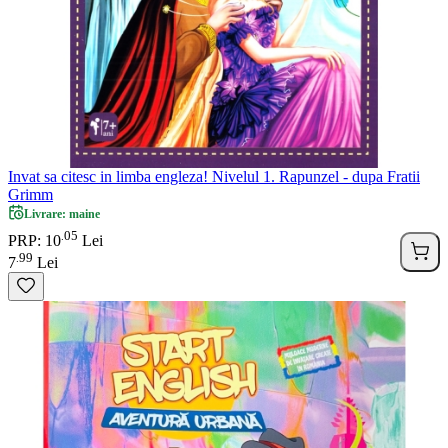
Invat sa citesc in limba engleza! Nivelul 1. Rapunzel - dupa Fratii
Grimm
Livrare: maine
05
.
PRP: 10
Lei
99
.
7
Lei