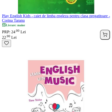
Play English Kids - caiet de limba engleza pentru clasa pregatitoare -
Corina Taranu
Livrare: maine
00
.
PRP: 24
Lei
90
.
22
Lei