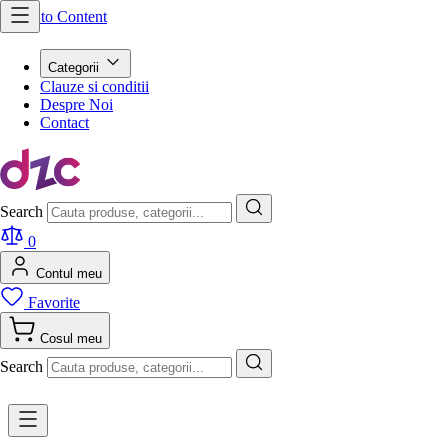
Skip to Content
Categorii
Clauze si conditii
Despre Noi
Contact
Search
0
Contul meu
Favorite
Cosul meu
Search