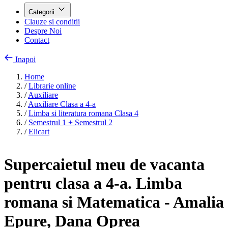
Categorii
Clauze si conditii
Despre Noi
Contact
Inapoi
Home
/
Librarie online
/
Auxiliare
/
Auxiliare Clasa a 4-a
/
Limba si literatura romana Clasa 4
/
Semestrul 1 + Semestrul 2
/
Elicart
Supercaietul meu de vacanta
pentru clasa a 4-a. Limba
romana si Matematica - Amalia
Epure, Dana Oprea