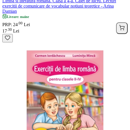
Limba si literatura romana. Clasa a 4-a. Caiet de lucru. Lecturi
exercitii de comunicare de vocabular notiuni teoretice - Arina
Damian
Livrare: maine
00
.
PRP: 24
Lei
30
.
17
Lei