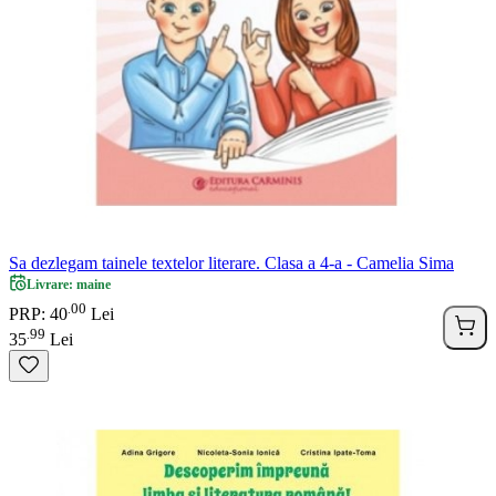
Sa dezlegam tainele textelor literare. Clasa a 4-a - Camelia Sima
Livrare: maine
00
.
PRP: 40
Lei
99
.
35
Lei