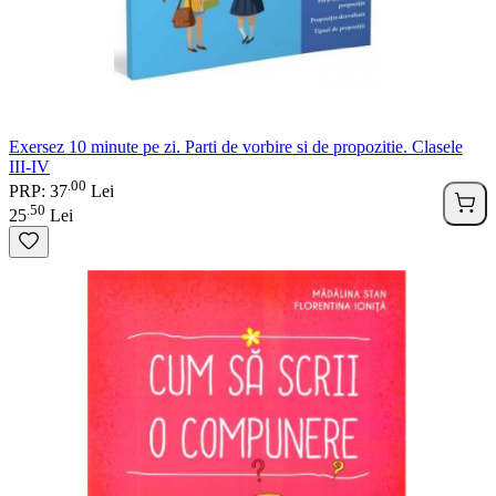
Exersez 10 minute pe zi. Parti de vorbire si de propozitie. Clasele
III-IV
00
.
PRP: 37
Lei
50
.
25
Lei