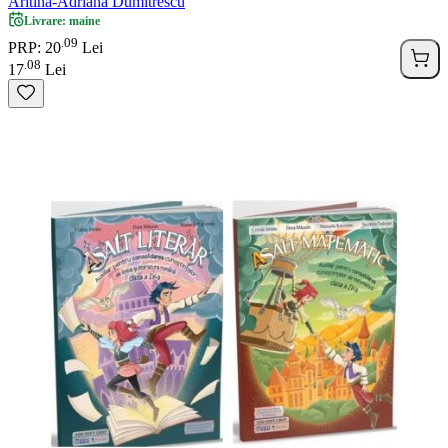
Aritina-Adriana Dumitrescu
Livrare: maine
09
.
PRP: 20
Lei
08
.
17
Lei