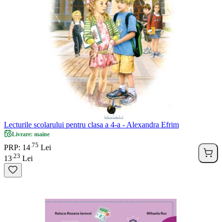
Lecturile scolarului pentru clasa a 4-a - Alexandra Efrim
Livrare: maine
75
.
PRP: 14
Lei
23
.
13
Lei