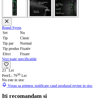
Brand
Syoss
Set
Nu
Tip
Clasic
Tip par
Normal
Tip produs
Fixativ
Efect
Fixare
Vezi toate specificatiile
79
23
Lei
30
Pret/L: 79
Lei
Nu este in stoc
Vreau sa primesc notificare cand produsul revine in stoc
Iti recomandam si