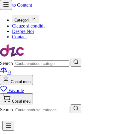
Skip to Content
Categorii
Clauze si conditii
Despre Noi
Contact
Search
0
Contul meu
Favorite
Cosul meu
Search