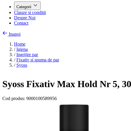
Categorii
Clauze si conditii
Despre Noi
Contact
Inapoi
Home
/
Igiena
/
Ingrijire par
/
Fixativ si spuma de par
/
Syoss
Syoss Fixativ Max Hold Nr 5, 3
Cod produs:
9000100589956