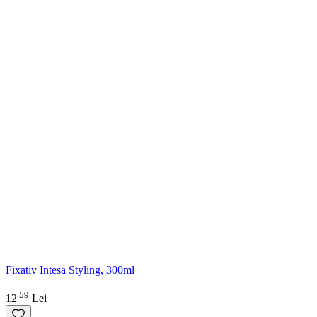
Fixativ Intesa Styling, 300ml
59
.
12
Lei