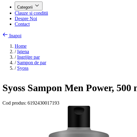
Categorii
Clauze si conditii
Despre Noi
Contact
Inapoi
Home
/
Igiena
/
Ingrijire par
/
Sampon de par
/
Syoss
Syoss Sampon Men Power, 500 
Cod produs:
6192430017193