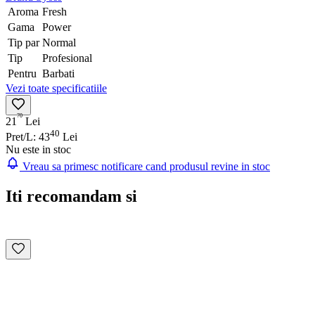
Aroma
Fresh
Gama
Power
Tip par
Normal
Tip
Profesional
Pentru
Barbati
Vezi toate specificatiile
70
21
Lei
40
Pret/L: 43
Lei
Nu este in stoc
Vreau sa primesc notificare cand produsul revine in stoc
Iti recomandam si