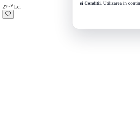
si Conditii
. Utilizarea in conti
59
.
27
Lei