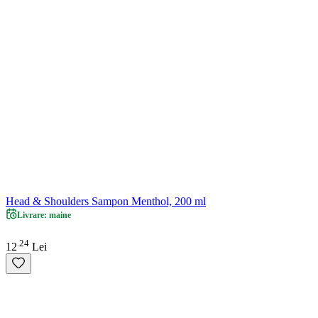
Head & Shoulders Sampon Menthol, 200 ml
Livrare: maine
24
.
12
Lei