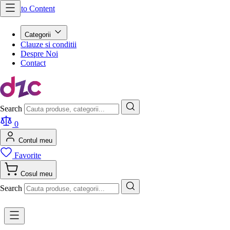
Skip to Content
Categorii
Clauze si conditii
Despre Noi
Contact
Search
0
Contul meu
Favorite
Cosul meu
Search