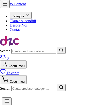
Skip to Content
Categorii
Clauze si conditii
Despre Noi
Contact
Search
0
Contul meu
Favorite
Cosul meu
Search