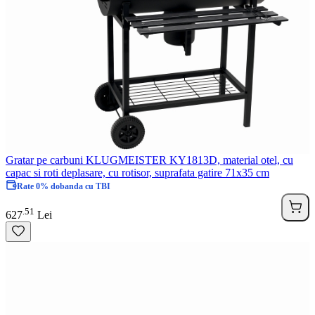
Gratar pe carbuni KLUGMEISTER KY1813D, material otel, cu
capac si roti deplasare, cu rotisor, suprafata gatire 71x35 cm
Rate 0% dobanda cu TBI
51
.
627
Lei