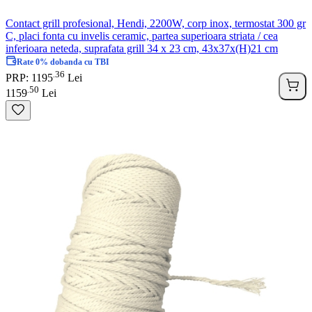
Contact grill profesional, Hendi, 2200W, corp inox, termostat 300 gr
C, placi fonta cu invelis ceramic, partea superioara striata / cea
inferioara neteda, suprafata grill 34 x 23 cm, 43x37x(H)21 cm
Rate 0% dobanda cu TBI
36
.
PRP: 1195
Lei
50
.
1159
Lei