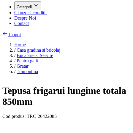
Categorii
Clauze si conditii
Despre Noi
Contact
Inapoi
Home
/
Casa gradina si bricolaj
/
Bucatarie si Servire
/
Pentru gatit
/
Gratar
/
Tramontina
Tepusa frigarui lungime totala
850mm
Cod produs:
TRC-26422085