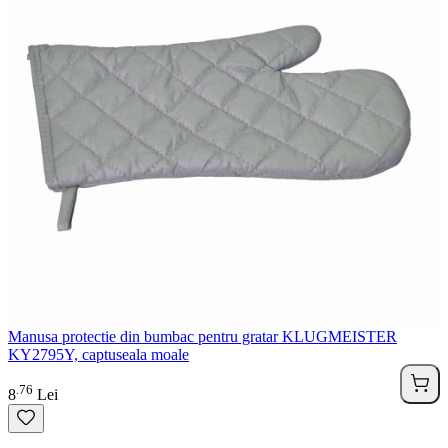
Manusa protectie din bumbac pentru gratar KLUGMEISTER
KY2795Y, captuseala moale
76
.
8
Lei