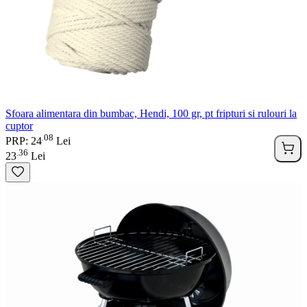
Sfoara alimentara din bumbac, Hendi, 100 gr, pt fripturi si rulouri la
cuptor
08
.
PRP: 24
Lei
36
.
23
Lei