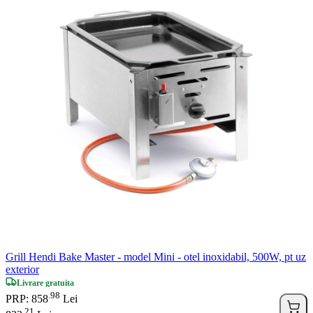
Grill Hendi Bake Master - model Mini - otel inoxidabil, 500W, pt uz
exterior
Livrare gratuita
98
.
PRP: 858
Lei
21
.