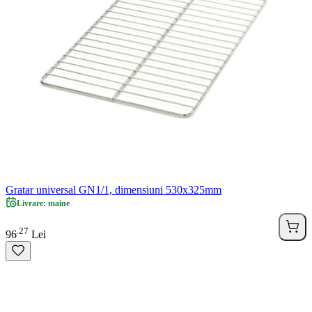
Gratar universal GN1/1, dimensiuni 530x325mm
Livrare: maine
27
.
96
Lei