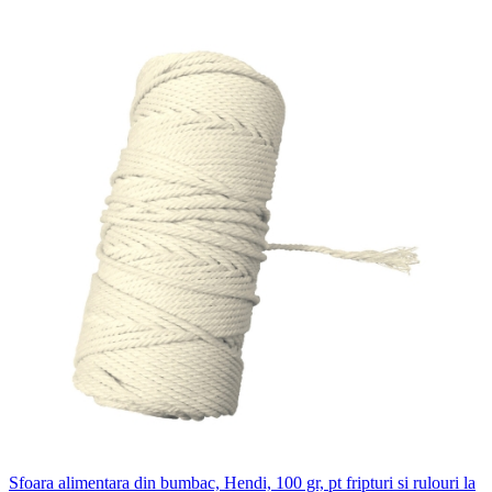
Sfoara alimentara din bumbac, Hendi, 100 gr, pt fripturi si rulouri la