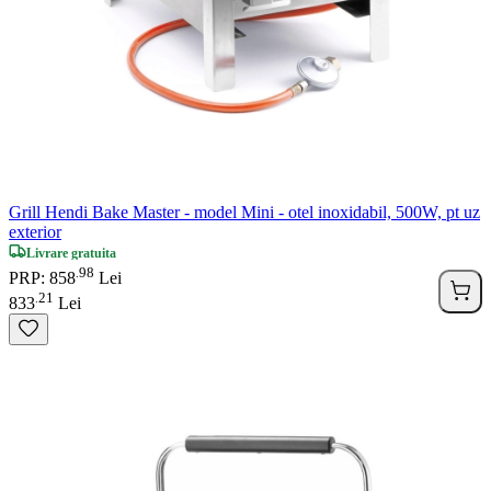
Grill Hendi Bake Master - model Mini - otel inoxidabil, 500W, pt uz
exterior
Livrare gratuita
98
.
PRP: 858
Lei
21
.
833
Lei