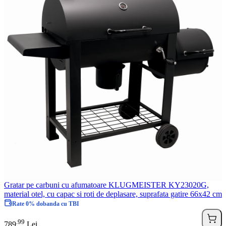
Gratar pe carbuni cu afumatoare KLUGMEISTER KY23020G,
material otel, cu capac si roti de deplasare, suprafata gatire 66x42 cm
Rate 0% dobanda cu TBI
99
.
789
Lei