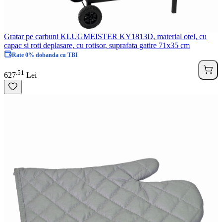
Gratar pe carbuni KLUGMEISTER KY1813D, material otel, cu
capac si roti deplasare, cu rotisor, suprafata gatire 71x35 cm
Rate 0% dobanda cu TBI
51
.
627
Lei