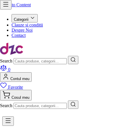
Skip to Content
Categorii
Clauze si conditii
Despre Noi
Contact
Search
0
Contul meu
Favorite
Cosul meu
Search