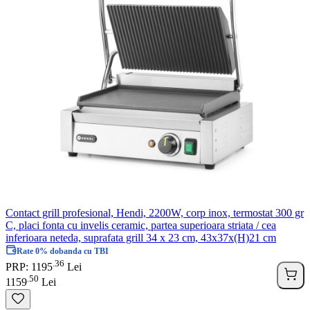
Contact grill profesional, Hendi, 2200W, corp inox, termostat 300 gr
C, placi fonta cu invelis ceramic, partea superioara striata / cea
inferioara neteda, suprafata grill 34 x 23 cm, 43x37x(H)21 cm
Rate 0% dobanda cu TBI
36
.
PRP: 1195
Lei
50
.
1159
Lei