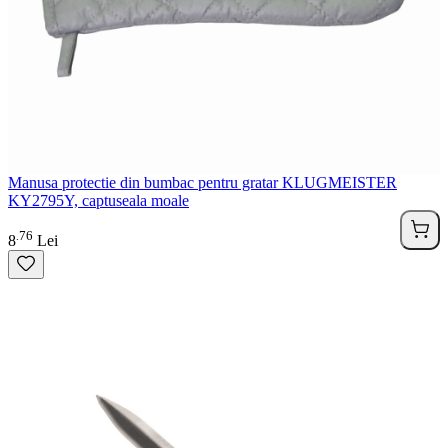
Manusa protectie din bumbac pentru gratar KLUGMEISTER
KY2795Y, captuseala moale
76
.
8
Lei