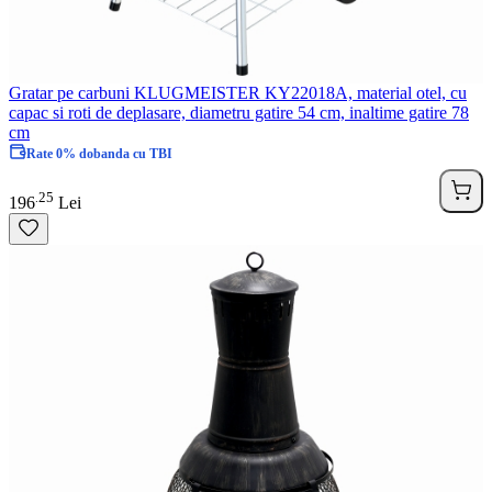
Gratar pe carbuni KLUGMEISTER KY22018A, material otel, cu
capac si roti de deplasare, diametru gatire 54 cm, inaltime gatire 78
cm
Rate 0% dobanda cu TBI
25
.
196
Lei