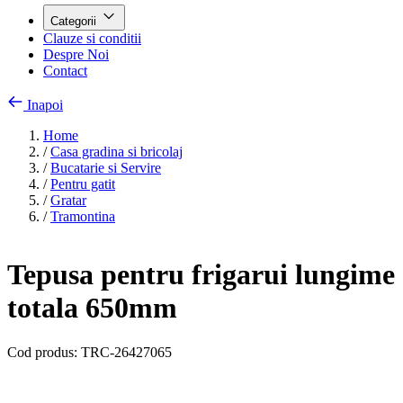
Categorii
Clauze si conditii
Despre Noi
Contact
Inapoi
Home
/
Casa gradina si bricolaj
/
Bucatarie si Servire
/
Pentru gatit
/
Gratar
/
Tramontina
Tepusa pentru frigarui lungime
totala 650mm
Cod produs:
TRC-26427065