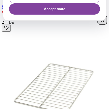
Set 100 tepuse frigarui, lungime 250 mm
Accept toate
Ultimul produs in stoc
07
.
2
Lei