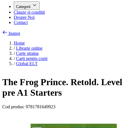
Categorii
Clauze si conditii
Despre Noi
Contact
Inapoi
Home
/
Librarie online
/
Carte straina
/
Carti pentru copii
/
Global ELT
The Frog Prince. Retold. Level
pre A1 Starters
Cod produs:
9781781649923