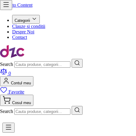
Skip to Content
Categorii
Clauze si conditii
Despre Noi
Contact
Search
0
Contul meu
Favorite
Cosul meu
Search