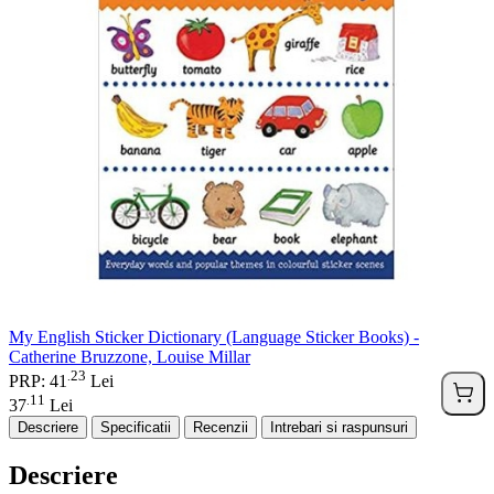
My English Sticker Dictionary (Language Sticker Books) -
Catherine Bruzzone, Louise Millar
23
.
PRP: 41
Lei
11
.
37
Lei
Descriere
Specificatii
Recenzii
Intrebari si raspunsuri
Descriere