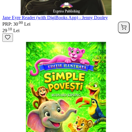
Jane Eyre Reader (with DigiBooks App) - Jenny Dooley
00
.
PRP: 30
Lei
10
.
29
Lei