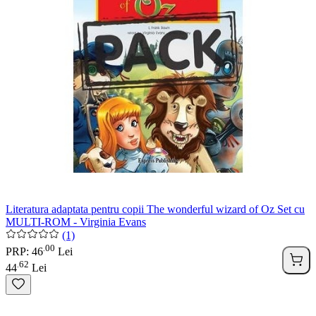
Literatura adaptata pentru copii The wonderful wizard of Oz Set cu
MULTI-ROM - Virginia Evans
(1)
00
.
PRP: 46
Lei
62
.
44
Lei