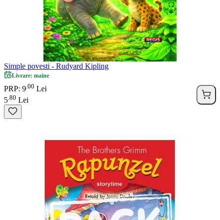
Simple povesti - Rudyard Kipling
Livrare: maine
00
.
PRP: 9
Lei
80
.
5
Lei