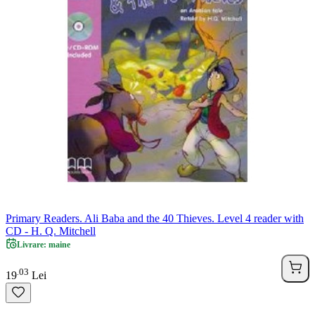
Primary Readers. Ali Baba and the 40 Thieves. Level 4 reader with
CD - H. Q. Mitchell
Livrare: maine
03
.
19
Lei