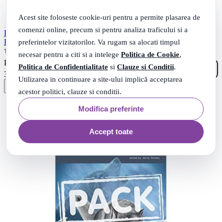
Acest site foloseste cookie-uri pentru a permite plasarea de
comenzi online, precum si pentru analiza traficului si a
Literatura adaptata pentru copii Wuthering Heights Cu CD - Jenny
preferintelor vizitatorilor. Va rugam sa alocati timpul
Dooley
(1)
necesar pentru a citi si a intelege
Politica de Cookie
,
06
.
PRP: 38
Lei
Politica de Confidentialitate
si
Clauze si Conditii
.
92
.
36
Lei
Utilizarea in continuare a site-ului implică acceptarea
acestor politici, clauze si conditii.
Modifica preferinte
Accept toate