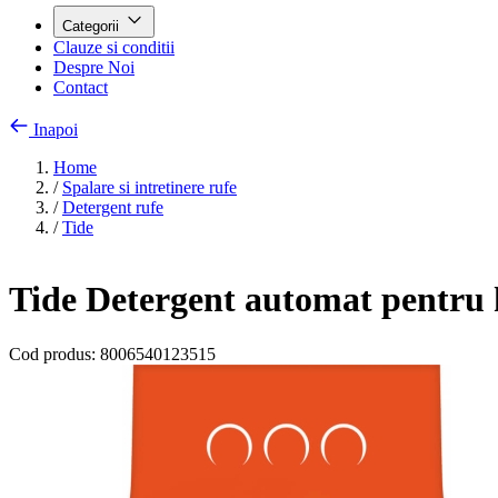
Categorii
Clauze si conditii
Despre Noi
Contact
Inapoi
Home
/
Spalare si intretinere rufe
/
Detergent rufe
/
Tide
Tide Detergent automat pentru ha
Cod produs:
8006540123515