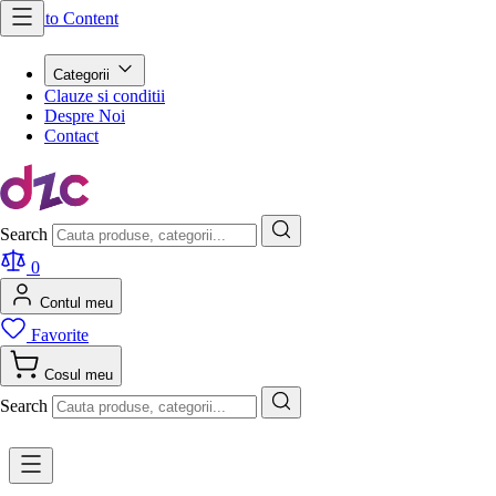
Skip to Content
Categorii
Clauze si conditii
Despre Noi
Contact
Search
0
Contul meu
Favorite
Cosul meu
Search