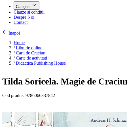
Categorii
Clauze si conditii
Despre Noi
Contact
Inapoi
Home
/
Librarie online
/
Carti de Craciun
/
Carte de activitati
/
Didactica Publishing House
Tilda Soricela. Magie de Craci
Cod produs:
9786066837842