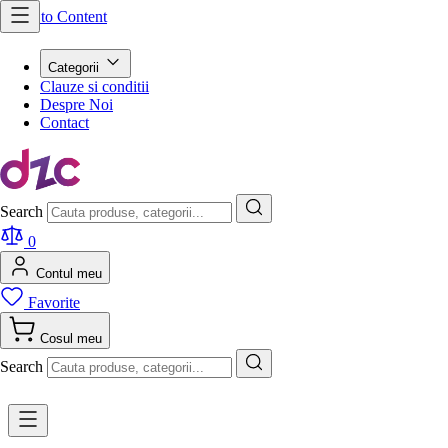
Skip to Content
Categorii
Clauze si conditii
Despre Noi
Contact
Search
0
Contul meu
Favorite
Cosul meu
Search