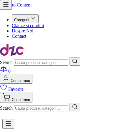
Skip to Content
Categorii
Clauze si conditii
Despre Noi
Contact
Search
0
Contul meu
Favorite
Cosul meu
Search