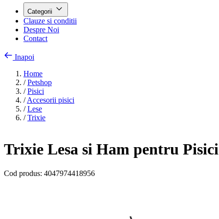
Categorii
Clauze si conditii
Despre Noi
Contact
Inapoi
Home
/
Petshop
/
Pisici
/
Accesorii pisici
/
Lese
/
Trixie
Trixie Lesa si Ham pentru Pisi
Cod produs:
4047974418956