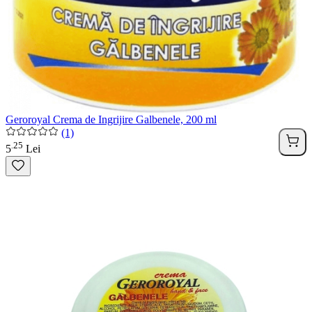
Geroroyal Crema de Ingrijire Galbenele, 200 ml
(1)
25
.
5
Lei