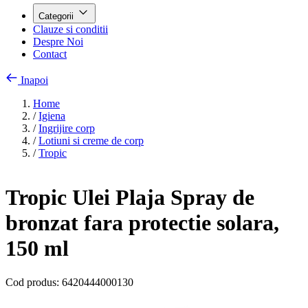
Categorii
Clauze si conditii
Despre Noi
Contact
Inapoi
Home
/
Igiena
/
Ingrijire corp
/
Lotiuni si creme de corp
/
Tropic
Tropic Ulei Plaja Spray de
bronzat fara protectie solara,
150 ml
Cod produs:
6420444000130