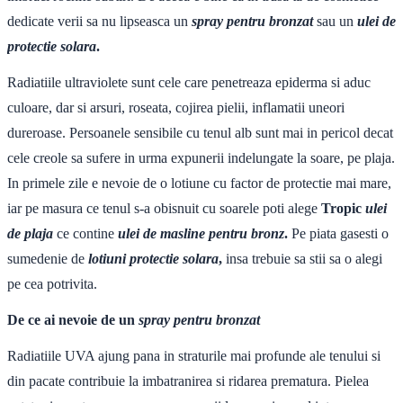
dedicate verii sa nu lipseasca un
spray pentru bronzat
sau un
ulei de
protectie solara
.
Radiatiile ultraviolete sunt cele care penetreaza epiderma si aduc
culoare, dar si arsuri, roseata, cojirea pielii, inflamatii uneori
dureroase. Persoanele sensibile cu tenul alb sunt mai in pericol decat
cele creole sa sufere in urma expunerii indelungate la soare, pe plaja.
In primele zile e nevoie de o lotiune cu factor de protectie mai mare,
iar pe masura ce tenul s-a obisnuit cu soarele poti alege
Tropic
ulei
de plaja
ce contine
ulei de masline pentru bronz
.
Pe piata gasesti o
sumedenie de
lotiuni protectie solara
,
insa trebuie sa stii sa o alegi
pe cea potrivita.
De ce ai nevoie de un
spray pentru bronzat
Radiatiile UVA ajung pana in straturile mai profunde ale tenului si
din pacate contribuie la imbatranirea si ridarea prematura. Pielea