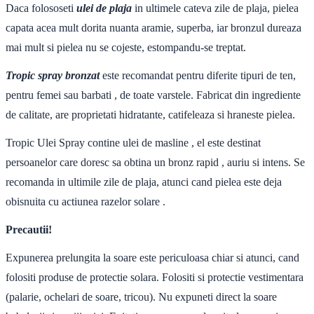
Daca folososeti
ulei de plaja
in ultimele cateva zile de plaja, pielea
capata acea mult dorita nuanta aramie, superba, iar bronzul dureaza
mai mult si pielea nu se cojeste, estompandu-se treptat.
Tropic spray bronzat
este recomandat pentru diferite tipuri de ten,
pentru femei sau barbati , de toate varstele. Fabricat din ingrediente
de calitate, are proprietati hidratante, catifeleaza si hraneste pielea.
Tropic Ulei Spray contine ulei de masline , el este destinat
persoanelor care doresc sa obtina un bronz rapid , auriu si intens. Se
recomanda in ultimile zile de plaja, atunci cand pielea este deja
obisnuita cu actiunea razelor solare .
Precautii!
Expunerea prelungita la soare este periculoasa chiar si atunci, cand
folositi produse de protectie solara. Folositi si protectie vestimentara
(palarie, ochelari de soare, tricou). Nu expuneti direct la soare