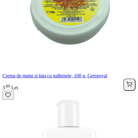
Crema de maini si fata cu galbenele, 100 g, Geroroyal
89
.
3
Lei