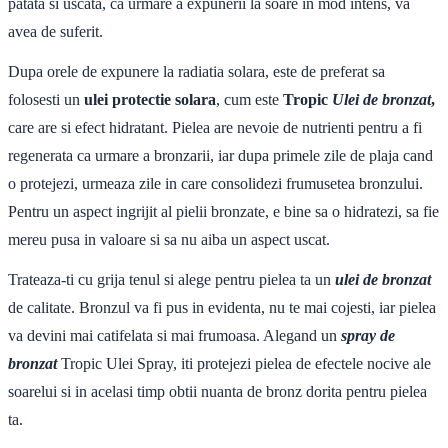
patata si uscata, ca urmare a expunerii la soare in mod intens, va
avea de suferit.
Dupa orele de expunere la radiatia solara, este de preferat sa
folosesti un
ulei protectie solara
, cum este
Tropic
Ulei de bronzat
,
care are si efect hidratant. Pielea are nevoie de nutrienti pentru a fi
regenerata ca urmare a bronzarii, iar dupa primele zile de plaja cand
o protejezi, urmeaza zile in care consolidezi frumusetea bronzului.
Pentru un aspect ingrijit al pielii bronzate, e bine sa o hidratezi, sa fie
mereu pusa in valoare si sa nu aiba un aspect uscat.
Trateaza-ti cu grija tenul si alege pentru pielea ta un
ulei de bronzat
de calitate. Bronzul va fi pus in evidenta, nu te mai cojesti, iar pielea
va devini mai catifelata si mai frumoasa. Alegand un
spray de
bronzat
Tropic Ulei Spray, iti protejezi pielea de efectele nocive ale
soarelui si in acelasi timp obtii nuanta de bronz dorita pentru pielea
ta.