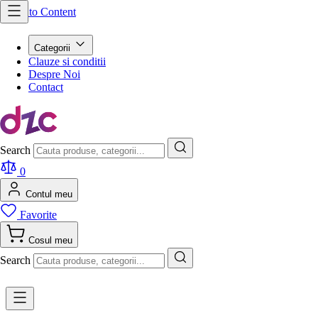
Skip to Content
Categorii
Clauze si conditii
Despre Noi
Contact
Search
0
Contul meu
Favorite
Cosul meu
Search