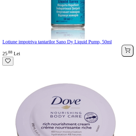
Lotiune impotriva tantarilor Sano Dy Liquid Pump, 50ml
88
.
25
Lei