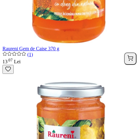
Raureni Gem de Caise 370 g
(1)
07
.
13
Lei