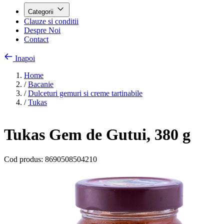
Categorii
Clauze si conditii
Despre Noi
Contact
Inapoi
Home
/
Bacanie
/
Dulceturi gemuri si creme tartinabile
/
Tukas
Tukas Gem de Gutui, 380 g
Cod produs:
8690508504210