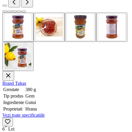
Brand
Tukas
Greutate
380 g
Tip produs
Gem
Ingrediente
Gutui
Proprietati
Hrana
Vezi toate specificatiile
21
6
Lei