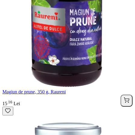
Magiun de prune, 350 g, Raureni
16
.
15
Lei