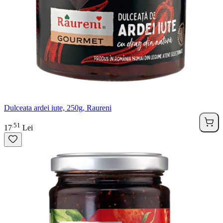
Dulceata ardei iute, 250g, Raureni
51
.
17
Lei