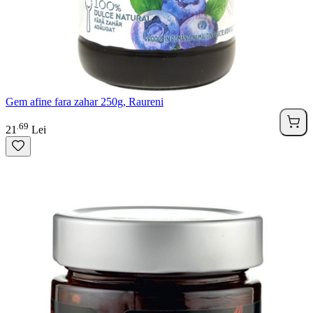
Gem afine fara zahar 250g, Raureni
69
.
21
Lei