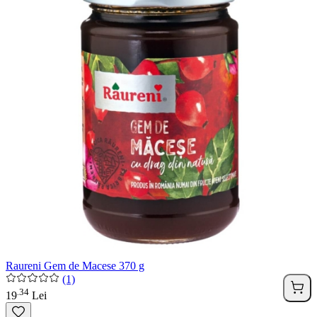
Raureni Gem de Macese 370 g
(1)
34
.
19
Lei