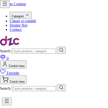
Skip to Content
Categorii
Clauze si conditii
Despre Noi
Contact
Search
0
Contul meu
Favorite
Cosul meu
Search