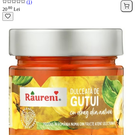
(1)
80
.
20
Lei