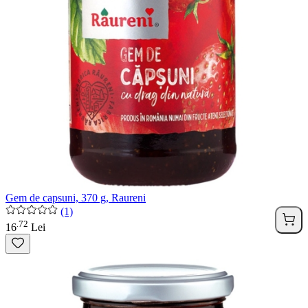
Gem de capsuni, 370 g, Raureni
(1)
72
.
16
Lei