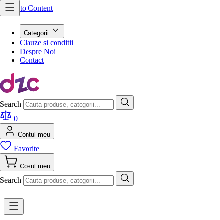
Skip to Content
Categorii
Clauze si conditii
Despre Noi
Contact
Search
0
Contul meu
Favorite
Cosul meu
Search