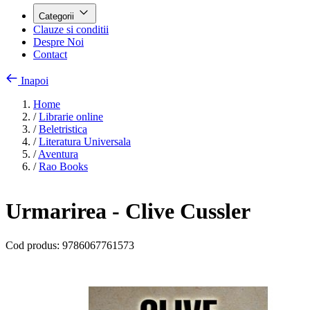
Categorii
Clauze si conditii
Despre Noi
Contact
Inapoi
Home
/
Librarie online
/
Beletristica
/
Literatura Universala
/
Aventura
/
Rao Books
Urmarirea - Clive Cussler
Cod produs:
9786067761573