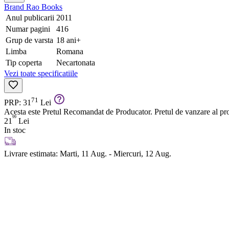
Brand
Rao Books
Anul publicarii
2011
Numar pagini
416
Grup de varsta
18 ani+
Limba
Romana
Tip coperta
Necartonata
Vezi toate specificatiile
71
PRP: 31
Lei
Acesta este Pretul Recomandat de Producator. Pretul de vanzare al prod
99
21
Lei
In stoc
Livrare estimata:
Marti, 11 Aug. - Miercuri, 12 Aug.