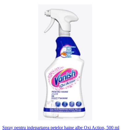
Spray pentru indepartarea petelor haine albe Oxi Action, 500 ml