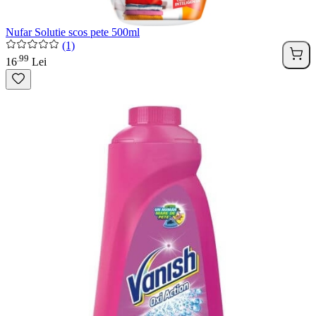
Nufar Solutie scos pete 500ml
(1)
99
.
16
Lei