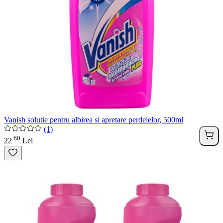
Vanish solutie pentru albirea si apretare perdelelor, 500ml
(1)
60
.
22
Lei