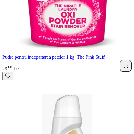
Pudra pentru indepartarea petelor 1 kg, The Pink Stuff
60
.
29
Lei