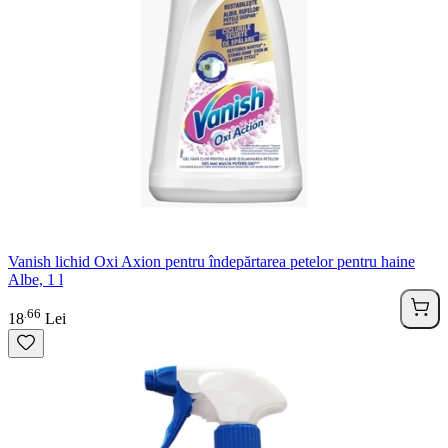
Vanish lichid Oxi Axion pentru îndepărtarea petelor pentru haine
Albe, 1 l
66
.
18
Lei