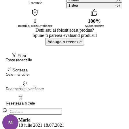
1 recenzie
1 stea
(0)
1
100%
recenzii cu achizitie verificata
evaluari pozitive
Detii sau ai folosit acest produs?
Spune-ti parerea evaluand produsul
Adauga o recenzie
Filtru
Toate recenziile
Sorteaza
Cele mai utile
Doar achizitii verificate
Reseteaza filtrele
Maria
M
18 iulie 2021
18.07.2021