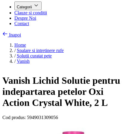
Categorii
Clauze si conditii
Despre Noi
Contact
Inapoi
Home
/
Spalare si intretinere rufe
/
Solutii curatat pete
/
Vanish
Vanish Lichid Solutie pentru
indepartarea petelor Oxi
Action Crystal White, 2 L
Cod produs:
5949031309056