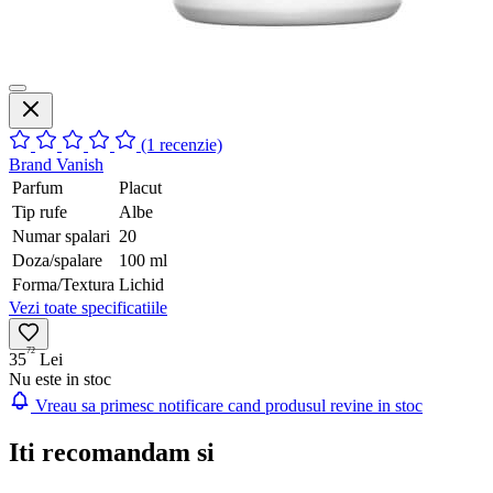
(1 recenzie)
Brand
Vanish
Parfum
Placut
Tip rufe
Albe
Numar spalari
20
Doza/spalare
100 ml
Forma/Textura
Lichid
Vezi toate specificatiile
72
35
Lei
Nu este in stoc
Vreau sa primesc notificare cand produsul revine in stoc
Iti recomandam si