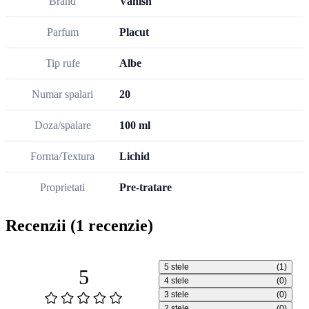
Brand
Vanish
Parfum
Placut
Tip rufe
Albe
Numar spalari
20
Doza/spalare
100 ml
Forma/Textura
Lichid
Proprietati
Pre-tratare
Recenzii
(1 recenzie)
5 stele
(1)
5
4 stele
(0)
3 stele
(0)
2 stele
(0)