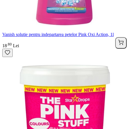
Vanish solutie pentru indepartarea petelor Pink Oxi Action, 1l
80
.
18
Lei