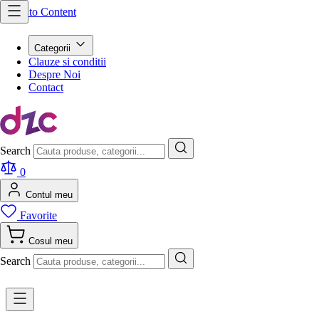
Skip to Content
Categorii
Clauze si conditii
Despre Noi
Contact
Search
0
Contul meu
Favorite
Cosul meu
Search