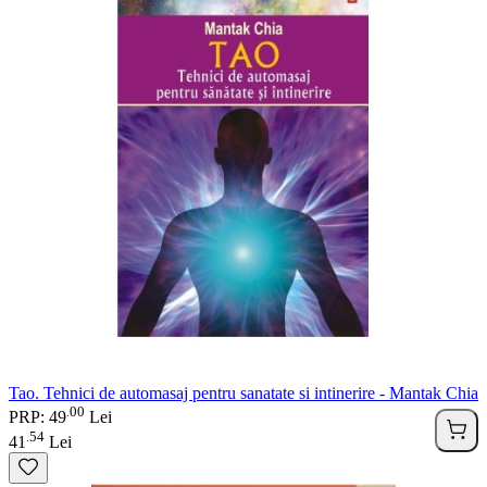
Tao. Tehnici de automasaj pentru sanatate si intinerire - Mantak Chia
00
.
PRP: 49
Lei
54
.
41
Lei