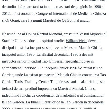
de studiu si formare taoista in numeroase tari de pe glob. In 1990 si
2012, a fost onorat de Congresul International de Medicina Chineza
si Qi Gong, care l-a numit Maestrul de Qi Gong al anului.
Nascut dupa al Doilea Razboi Mondial, crescut in Vestul Mijlociu al
Statelor Unite si educat in spiritul catolic,
William Wei a
devenit
discipol taoist si a inceput sa studieze cu Maestrul Mantak Chia la
inceputul anilor 1980. La sfirsitul deceniului 1980 a devenit
instructor senior in cadrul Tao Universal, specializindu-se in
antrenamentul personal. La inceputul anilor 1990 s-a mutat la Tao
Garden, unde l-a asistat pe maestrul Mantak Chia in construirea Tao
Garden Taoist Training Center. Timp de sase ani a calatorit in peste
treizeci de tari, predind impreuna cu Maestrul Mantak Chia si
indeplinind functia de coordonator de marketing si al constructiilor
la Tao Garden. La finalul lucrarilor de la Tao Garden in decembrie
2000, a devenit manager de proiect pentru toate publicatiile si