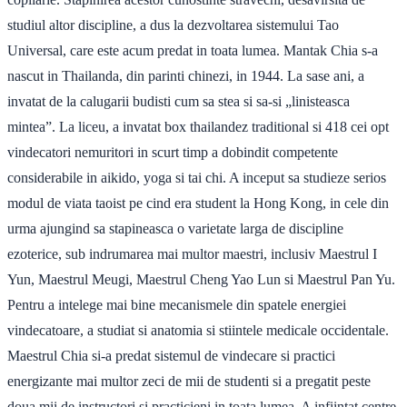
studiul altor discipline, a dus la dezvoltarea sistemului Tao
Universal, care este acum predat in toata lumea. Mantak Chia s-a
nascut in Thailanda, din parinti chinezi, in 1944. La sase ani, a
invatat de la calugarii budisti cum sa stea si sa-si „linisteasca
mintea”. La liceu, a invatat box thailandez traditional si 418 cei opt
vindecatori nemuritori in scurt timp a dobindit competente
considerabile in aikido, yoga si tai chi. A inceput sa studieze serios
modul de viata taoist pe cind era student la Hong Kong, in cele din
urma ajungind sa stapineasca o varietate larga de discipline
ezoterice, sub indrumarea mai multor maestri, inclusiv Maestrul I
Yun, Maestrul Meugi, Maestrul Cheng Yao Lun si Maestrul Pan Yu.
Pentru a intelege mai bine mecanismele din spatele energiei
vindecatoare, a studiat si anatomia si stiintele medicale occidentale.
Maestrul Chia si-a predat sistemul de vindecare si practici
energizante mai multor zeci de mii de studenti si a pregatit peste
doua mii de instructori si practicieni in toata lumea. A infiintat centre