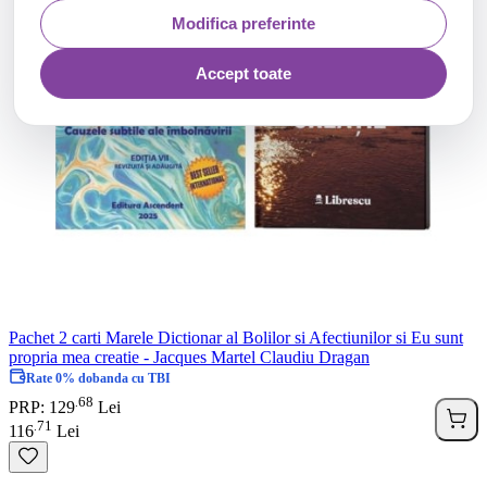
Modifica preferinte
Accept toate
Pachet 2 carti Marele Dictionar al Bolilor si Afectiunilor si Eu sunt
propria mea creatie - Jacques Martel Claudiu Dragan
Rate 0% dobanda cu TBI
68
.
PRP: 129
Lei
71
.
116
Lei