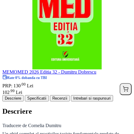
MEMOMED 2026 Editia 32 - Dumitru Dobrescu
Rate 0% dobanda cu TBI
00
.
PRP: 130
Lei
99
.
102
Lei
Descriere
Specificatii
Recenzii
Intrebari si raspunsuri
Descriere
Traducere de Cornelia Dumitru
Un ghid complet al practicilor taoiste fundamentale predate de