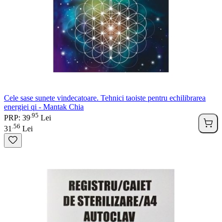
Cele sase sunete vindecatoare. Tehnici taoiste pentru echilibrarea
energiei qi - Mantak Chia
95
.
PRP: 39
Lei
56
.
31
Lei