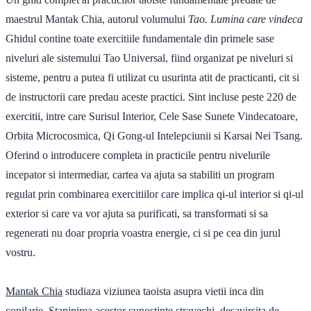
maestrul Mantak Chia, autorul volumului
Tao. Lumina care vindeca
Ghidul contine toate exercitiile fundamentale din primele sase
niveluri ale sistemului Tao Universal, fiind organizat pe niveluri si
sisteme, pentru a putea fi utilizat cu usurinta atit de practicanti, cit si
de instructorii care predau aceste practici. Sint incluse peste 220 de
exercitii, intre care Surisul Interior, Cele Sase Sunete Vindecatoare,
Orbita Microcosmica, Qi Gong-ul Intelepciunii si Karsai Nei Tsang.
Oferind o introducere completa in practicile pentru nivelurile
incepator si intermediar, cartea va ajuta sa stabiliti un program
regulat prin combinarea exercitiilor care implica qi-ul interior si qi-ul
exterior si care va vor ajuta sa purificati, sa transformati si sa
regenerati nu doar propria voastra energie, ci si pe cea din jurul
vostru.
Mantak Chia
studiaza viziunea taoista asupra vietii inca din
copilarie. Stapinirea acestor cunostinte stravechi, desavirsita de