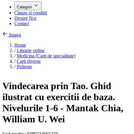
Categorii
Clauze si conditii
Despre Noi
Contact
Inapoi
Home
/
Librarie online
/
Medicina (Carti de specialitate)
/
Carti diverse
/
Polirom
Vindecarea prin Tao. Ghid
ilustrat cu exercitii de baza.
Nivelurile 1-6 - Mantak Chia,
William U. Wei
Cod produs:
9789734665235