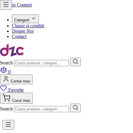
Skip to Content
Categorii
Clauze si conditii
Despre Noi
Contact
Search
0
Contul meu
Favorite
Cosul meu
Search