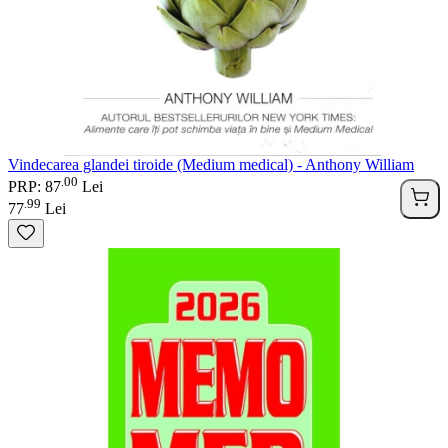
Vindecarea glandei tiroide (Medium medical) - Anthony William
00
.
PRP: 87
Lei
99
.
77
Lei