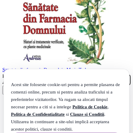
Sanatate din farmacia Domnului - Maria Treben
00
.
PRP: 62
Lei
50
.
49
Lei
Acest site foloseste cookie-uri pentru a permite plasarea de
comenzi online, precum si pentru analiza traficului si a
preferintelor vizitatorilor. Va rugam sa alocati timpul
necesar pentru a citi si a intelege
Politica de Cookie
,
Politica de Confidentialitate
si
Clauze si Conditii
.
Utilizarea in continuare a site-ului implică acceptarea
acestor politici, clauze si conditii.