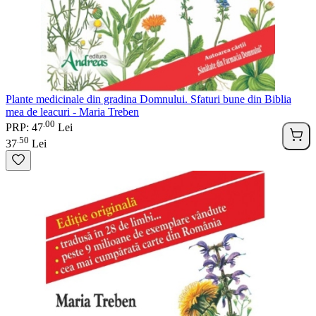
Plante medicinale din gradina Domnului. Sfaturi bune din Biblia
mea de leacuri - Maria Treben
00
.
PRP: 47
Lei
50
.
37
Lei