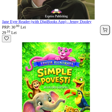
Jane Eyre Reader (with DigiBooks App) - Jenny Dooley
00
.
PRP: 30
Lei
10
.
29
Lei