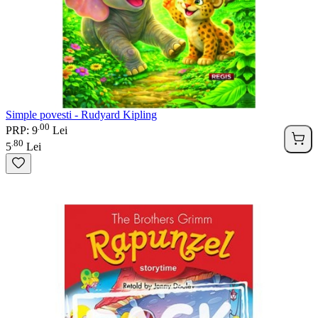
Simple povesti - Rudyard Kipling
00
.
PRP: 9
Lei
80
.
5
Lei