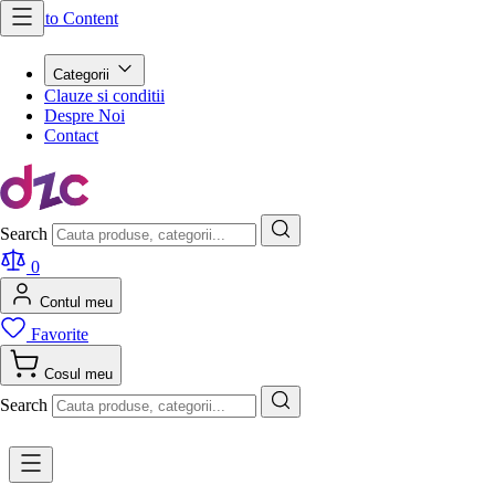
Skip to Content
Categorii
Clauze si conditii
Despre Noi
Contact
Search
0
Contul meu
Favorite
Cosul meu
Search