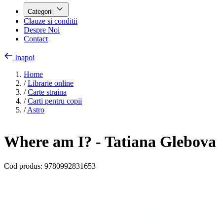
Categorii
Clauze si conditii
Despre Noi
Contact
Inapoi
Home
/
Librarie online
/
Carte straina
/
Carti pentru copii
/
Astro
Where am I? - Tatiana Glebova
Cod produs:
9780992831653