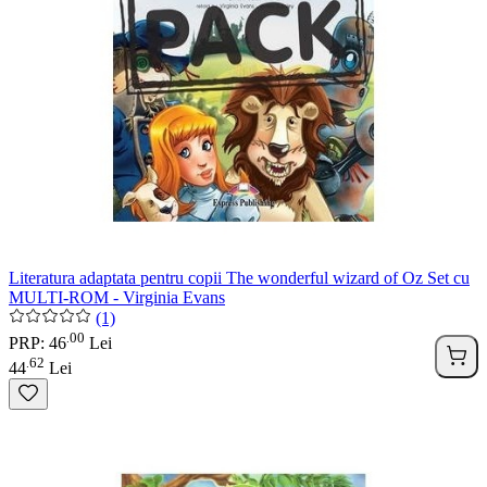
Literatura adaptata pentru copii The wonderful wizard of Oz Set cu
MULTI-ROM - Virginia Evans
(1)
00
.
PRP: 46
Lei
62
.
44
Lei