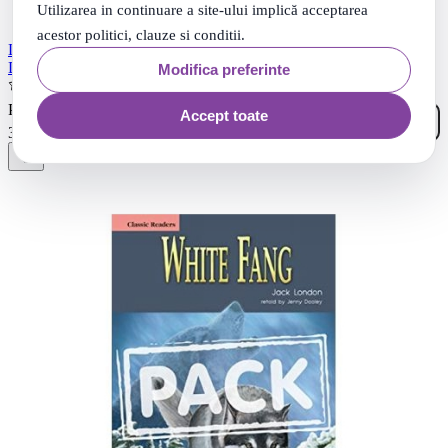
Utilizarea in continuare a site-ului implică acceptarea
acestor politici, clauze si conditii.
Literatura adaptata pentru copii Wuthering Heights Cu CD - Jenny
Dooley
Modifica preferinte
(1)
06
.
PRP: 38
Lei
Accept toate
92
.
36
Lei