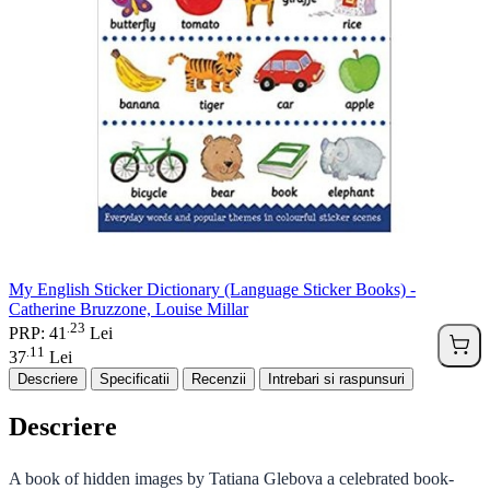
My English Sticker Dictionary (Language Sticker Books) -
Catherine Bruzzone, Louise Millar
23
.
PRP: 41
Lei
11
.
37
Lei
Descriere
Specificatii
Recenzii
Intrebari si raspunsuri
Descriere
A book of hidden images by Tatiana Glebova a celebrated book-