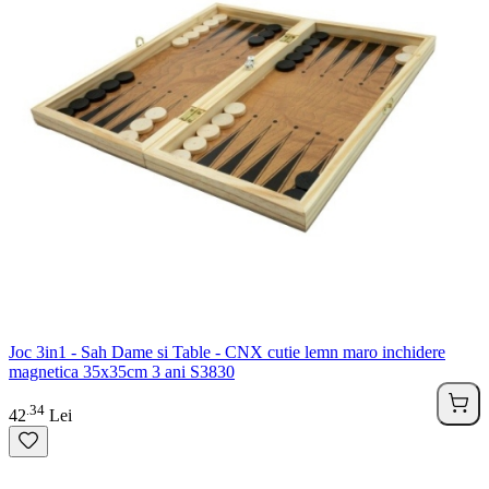
Joc 3in1 - Sah Dame si Table - CNX cutie lemn maro inchidere
magnetica 35x35cm 3 ani S3830
34
.
42
Lei