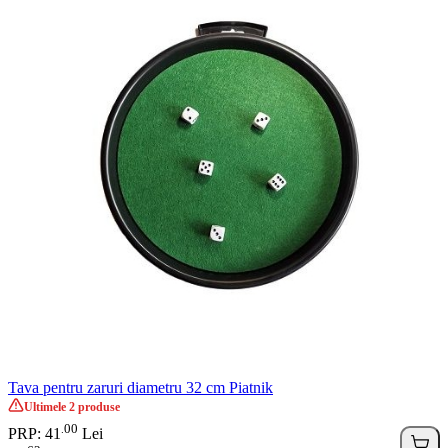
Tava pentru zaruri diametru 32 cm Piatnik
Ultimele 2 produse
00
.
PRP: 41
Lei