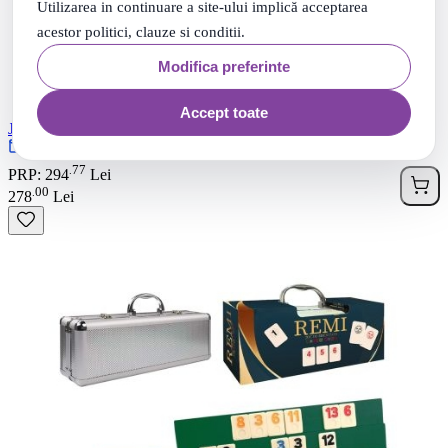
Utilizarea in continuare a site-ului implică acceptarea
acestor politici, clauze si conditii.
Modifica preferinte
Accept toate
Joc Remi clasic premium cu geanta de mana Rummy Cayro
Rate 0% dobanda cu TBI
77
.
PRP: 294
Lei
00
.
278
Lei