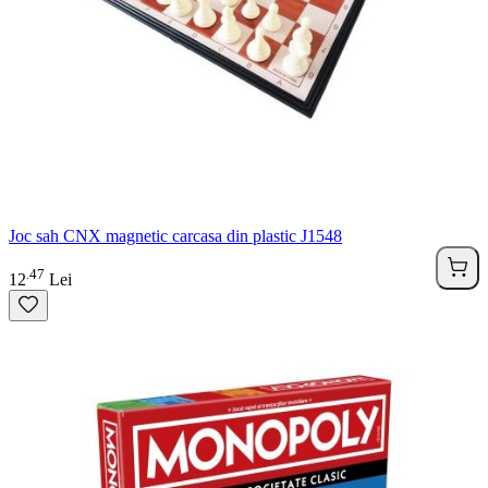
Joc sah CNX magnetic carcasa din plastic J1548
47
.
12
Lei