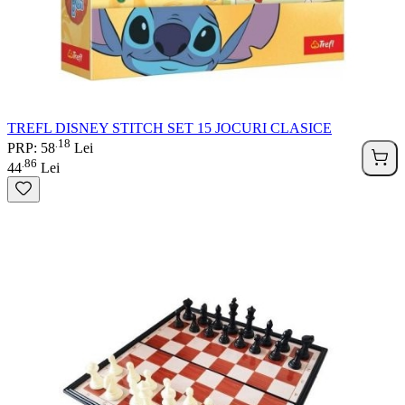
TREFL DISNEY STITCH SET 15 JOCURI CLASICE
18
.
PRP: 58
Lei
86
.
44
Lei