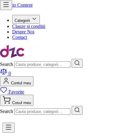
Skip to Content
Categorii
Clauze si conditii
Despre Noi
Contact
Search
0
Contul meu
Favorite
Cosul meu
Search