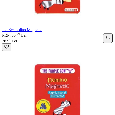
Joc Scrabblino Magnetic
59
.
PRP: 35
Lei
78
.
28
Lei