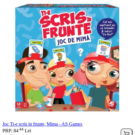
Joc Ti-e scris in frunte, Mima - AS Games
44
.
PRP: 84
Lei