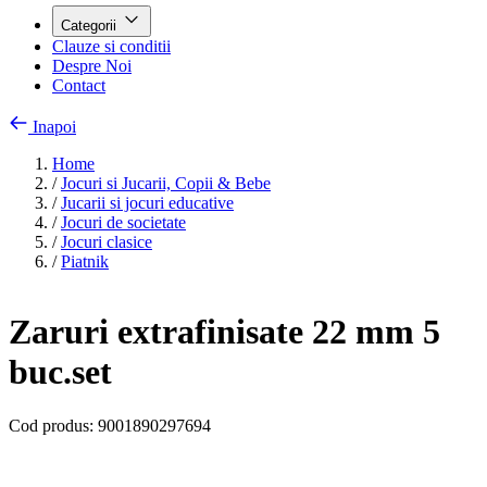
Categorii
Clauze si conditii
Despre Noi
Contact
Inapoi
Home
/
Jocuri si Jucarii, Copii & Bebe
/
Jucarii si jocuri educative
/
Jocuri de societate
/
Jocuri clasice
/
Piatnik
Zaruri extrafinisate 22 mm 5
buc.set
Cod produs:
9001890297694