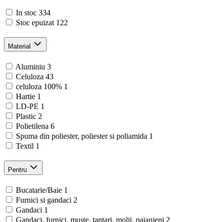
In stoc
334
Stoc epuizat
122
Material
Aluminiu
3
Celuloza
43
celuloza 100%
1
Hartie
1
LD-PE
1
Plastic
2
Polietilena
6
Spuma din poliester, poliester si poliamida
1
Textil
1
Pentru
Bucatarie/Baie
1
Furnici si gandaci
2
Gandaci
1
Gandaci, furnici, muste, tantari, molii, paianjeni
2