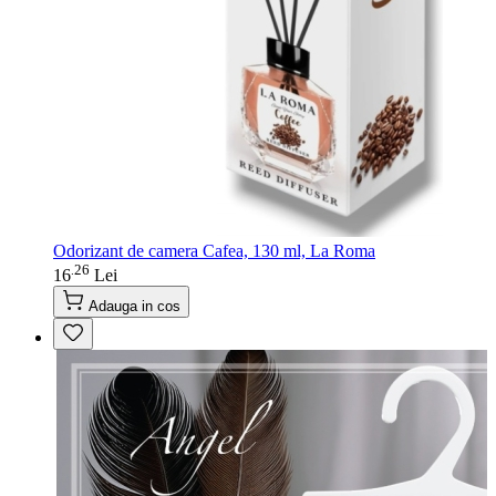
Odorizant de camera Cafea, 130 ml, La Roma
26
.
16
Lei
Adauga in cos