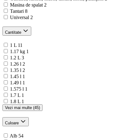
Masina de spalat
2
Tantari
8
Universal
2
Cantitate
1 L
11
1.17 kg
1
1.2 L
3
1.26 l
2
1.35 l
2
1.45 l
1
1.49 l
1
1.575 l
1
1.7 L
1
1.8 L
1
Vezi mai multe (45)
Culoare
Alb
54