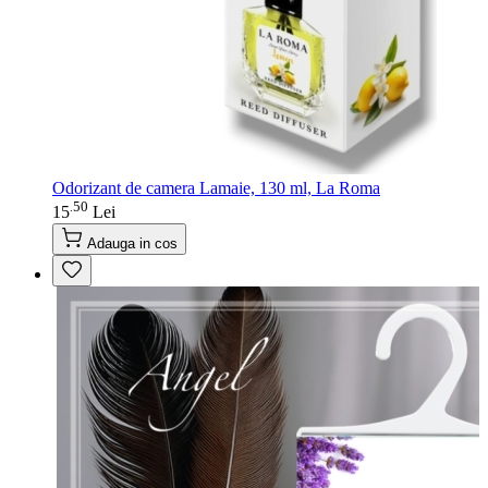
Odorizant de camera Lamaie, 130 ml, La Roma
50
.
15
Lei
Adauga in cos