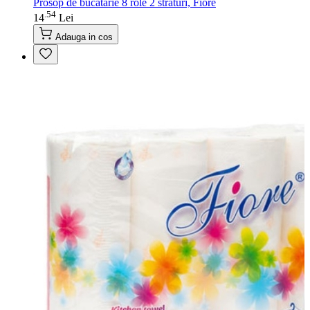
Prosop de bucatarie 8 role 2 straturi, Fiore
54
.
14
Lei
Adauga in cos