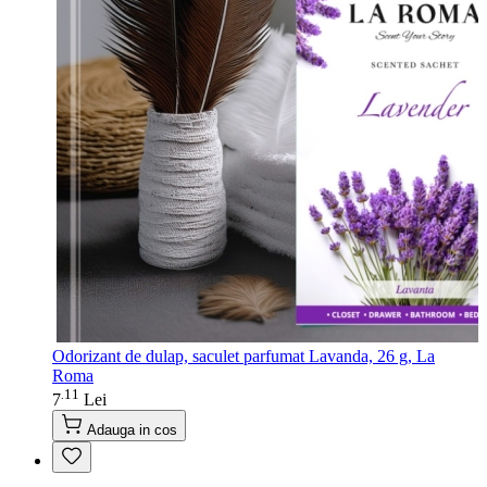
Odorizant de dulap, saculet parfumat Lavanda, 26 g, La
Roma
11
.
7
Lei
Adauga in cos