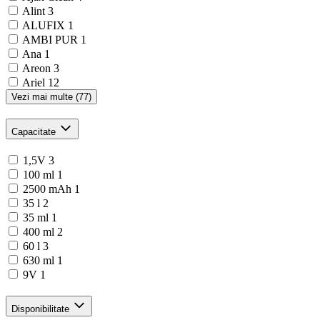
Alint
3
ALUFIX
1
AMBI PUR
1
Ana
1
Areon
3
Ariel
12
Vezi mai multe (77)
Capacitate
1,5V
3
100 ml
1
2500 mAh
1
35 l
2
35 ml
1
400 ml
2
60 l
3
630 ml
1
9V
1
Disponibilitate