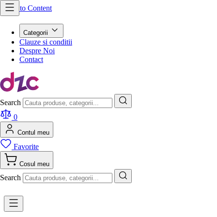
Skip to Content
Categorii
Clauze si conditii
Despre Noi
Contact
Search
0
Contul meu
Favorite
Cosul meu
Search