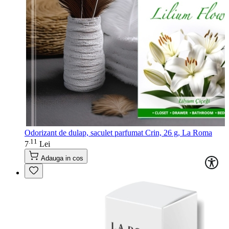
Odorizant de dulap, saculet parfumat Crin, 26 g, La Roma
11
.
7
Lei
Adauga in cos