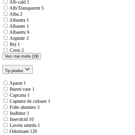
Alb cald
1
Alb/Transparent
5
Alba
2
Albastra
1
Albastre
1
Albastru
9
Argintie
3
Bej
1
Crem
2
Vezi mai multe (19)
Tip produs
Aparat
1
Bureti vase
1
Capcana
1
Captator de culoare
1
Folie aluminu
3
Inalbitor
1
Insecticid
10
Laveta umeda
1
Odorizant
120