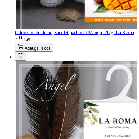
Odorizant de dulap, saculet parfumat Mango, 26 g, La Roma
11
.
7
Lei
Adauga in cos