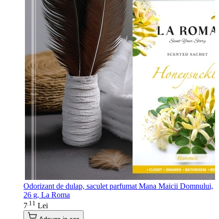
Odorizant de dulap, saculet parfumat Mana Maicii Domnului,
26 g, La Roma
11
.
7
Lei