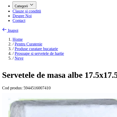
Categorii
Clauze si conditii
Despre Noi
Contact
Inapoi
Home
/
Pentru Curatenie
/
Produse curatare bucatarie
/
Prosoape si servetele de hartie
/
Neve
Servetele de masa albe 17.5x17
Cod produs:
5944516007410