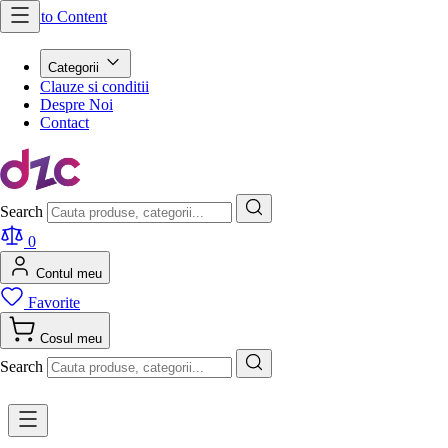
Skip to Content
Categorii
Clauze si conditii
Despre Noi
Contact
Search
0
Contul meu
Favorite
Cosul meu
Search