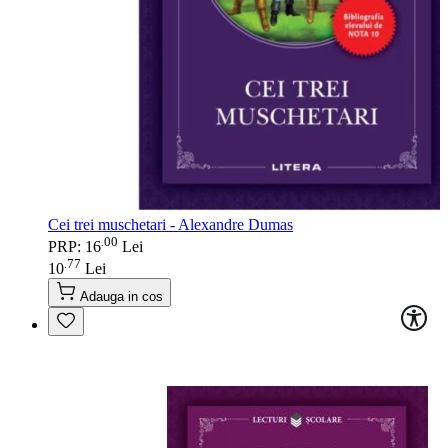
Cei trei muschetari - Alexandre Dumas
00
.
PRP: 16
Lei
77
.
10
Lei
Adauga in cos