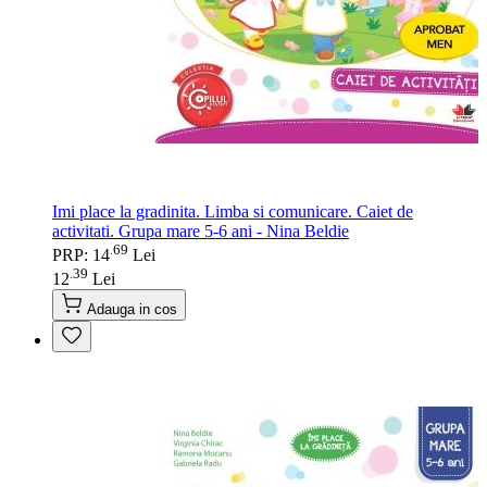
Imi place la gradinita. Limba si comunicare. Caiet de
activitati. Grupa mare 5-6 ani - Nina Beldie
69
.
PRP: 14
Lei
39
.
12
Lei
Adauga in cos