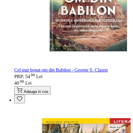
Cel mai bogat om din Babilon - George S. Clason
99
.
PRP: 54
Lei
99
.
40
Lei
Adauga in cos