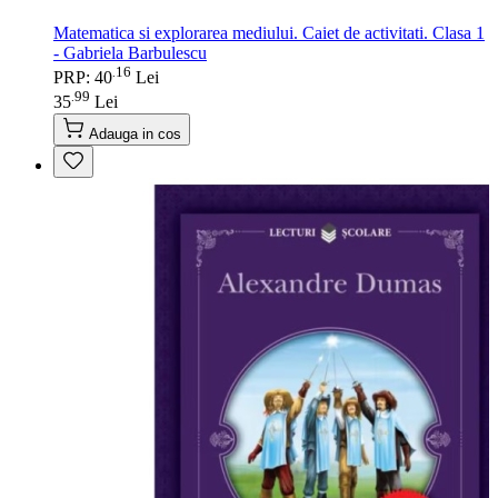
Matematica si explorarea mediului. Caiet de activitati. Clasa 1
- Gabriela Barbulescu
16
.
PRP: 40
Lei
99
.
35
Lei
Adauga in cos