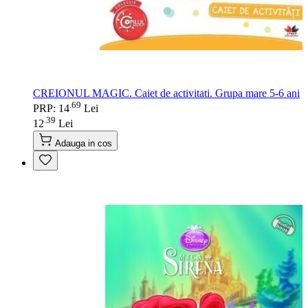
CREIONUL MAGIC. Caiet de activitati. Grupa mare 5-6 ani
69
.
PRP: 14
Lei
39
.
12
Lei
Adauga in cos