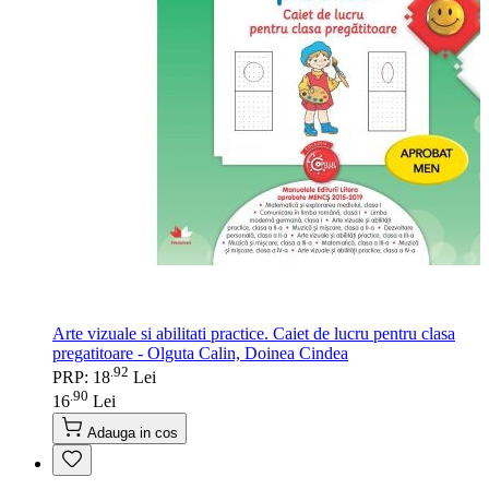
Arte vizuale si abilitati practice. Caiet de lucru pentru clasa
pregatitoare - Olguta Calin, Doinea Cindea
92
.
PRP: 18
Lei
90
.
16
Lei
Adauga in cos