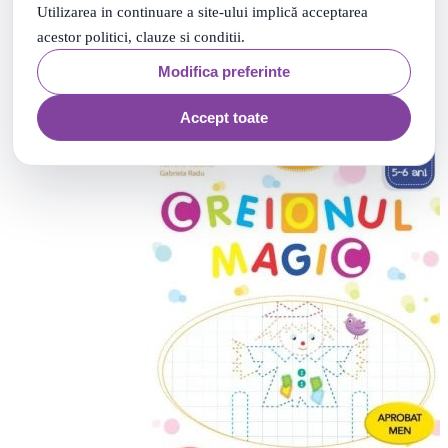
12
Lei
Utilizarea in continuare a site-ului implică acceptarea
Adauga in cos
acestor politici, clauze si conditii.
Modifica preferinte
Accept toate