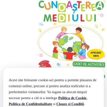
Acest site foloseste cookie-uri pentru a permite plasarea de
comenzi online, precum si pentru analiza traficului si a
preferintelor vizitatorilor. Va rugam sa alocati timpul
Imi place la gradinita. Cunoasterea mediului. Caiet de
activitati. Grupa mare 5-6 ani - Nina Beldie
necesar pentru a citi si a intelege
Politica de Cookie
,
69
.
PRP: 14
Lei
Politica de Confidentialitate
si
Clauze si Conditii
.
39
.