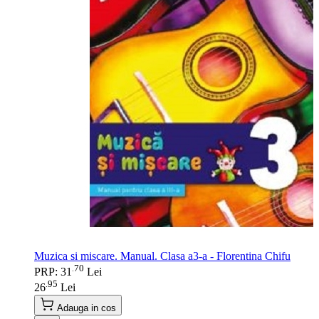
Muzica si miscare. Manual. Clasa a3-a - Florentina Chifu
70
.
PRP: 31
Lei
95
.
26
Lei
Adauga in cos