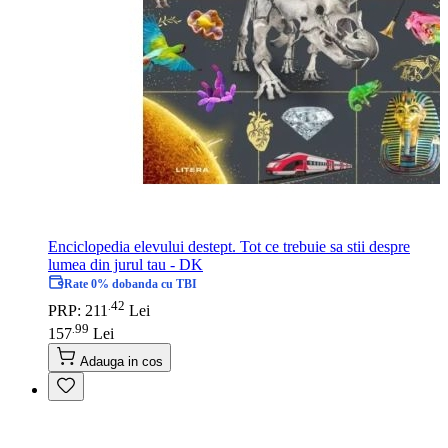
Enciclopedia elevului destept. Tot ce trebuie sa stii despre
lumea din jurul tau - DK
Rate 0% dobanda cu TBI
42
.
PRP: 211
Lei
99
.
157
Lei
Adauga in cos