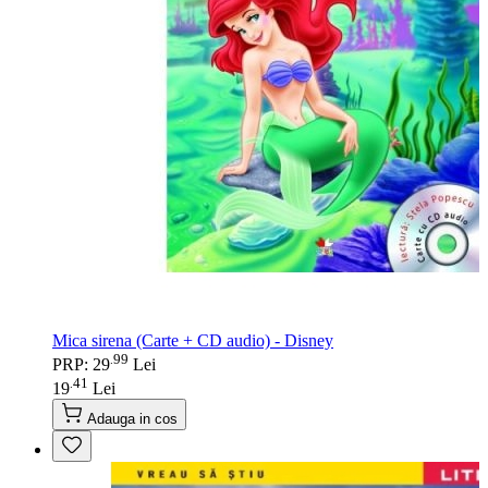
Mica sirena (Carte + CD audio) - Disney
99
.
PRP: 29
Lei
41
.
19
Lei
Adauga in cos