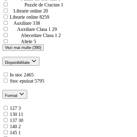
Puzzle de Craciun
1
Librarie online
20
Librarie online
8259
Auxiliare
338
Auxiliare Clasa 1
29
Abecedare Clasa 1
2
Altele
5
Vezi mai multe (390)
Disponibilitate
In stoc
2465
Stoc epuizat
5795
Format
127
3
130
11
137
30
140
2
145
1