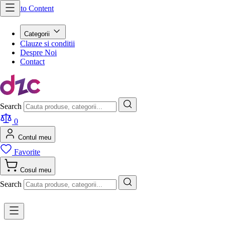
Skip to Content
Categorii
Clauze si conditii
Despre Noi
Contact
Search
0
Contul meu
Favorite
Cosul meu
Search