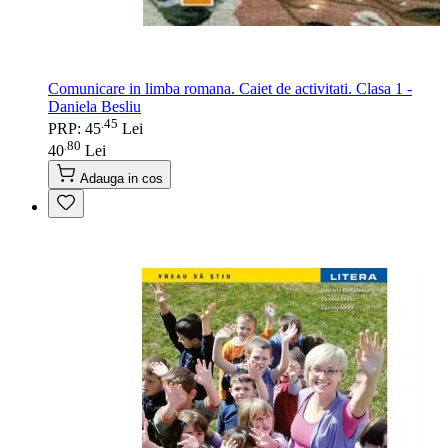
Comunicare in limba romana. Caiet de activitati. Clasa 1 -
Daniela Besliu
45
.
PRP: 45
Lei
80
.
40
Lei
Adauga in cos