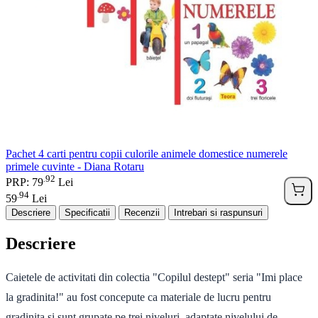
Pachet 4 carti pentru copii culorile animele domestice numerele
primele cuvinte - Diana Rotaru
92
.
PRP: 79
Lei
94
.
59
Lei
Descriere
Specificatii
Recenzii
Intrebari si raspunsuri
Descriere
Caietele de activitati din colectia "Copilul destept" seria "Imi place
la gradinita!" au fost concepute ca materiale de lucru pentru
gradinita si sunt grupate pe trei niveluri, adaptate nivelului de