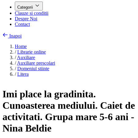
Categorii
Clauze si conditii
Despre Noi
Contact
Inapoi
Home
/
Librarie online
/
Auxiliare
/
Auxiliare prescolari
/
Domeniul stiinte
/
Litera
Imi place la gradinita.
Cunoasterea mediului. Caiet de
activitati. Grupa mare 5-6 ani -
Nina Beldie