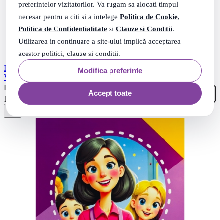
preferintelor vizitatorilor. Va rugam sa alocati timpul
necesar pentru a citi si a intelege
Politica de Cookie
,
Politica de Confidentialitate
si
Clauze si Conditii
.
Utilizarea in continuare a site-ului implică acceptarea
acestor politici, clauze si conditii.
Invat si ma dezvolt – Activitate matematica (grupa mijlocie) - Anca
Modifica preferinte
Vodita Editie 2023
00
.
PRP: 12
Lei
Accept toate
39
.
10
Lei