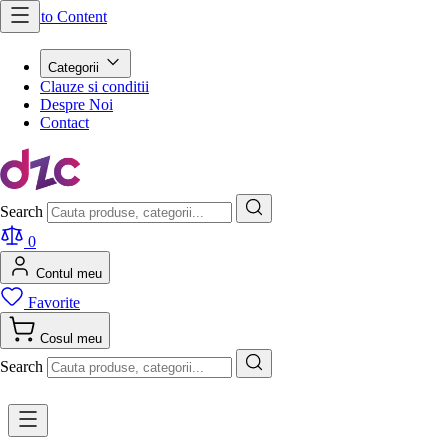
Skip to Content
Categorii
Clauze si conditii
Despre Noi
Contact
Search
0
Contul meu
Favorite
Cosul meu
Search