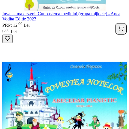
Invat si ma dezvolt Cunoasterea mediului (grupa mijlocie) - Anca
Vodita Editie 2023
00
.
PRP: 12
Lei
60
.
9
Lei