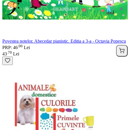
Povestea notelor. Abecedar pianistic. Editia a 3-a - Octavia Popescu
00
.
PRP: 46
Lei
70
.
43
Lei