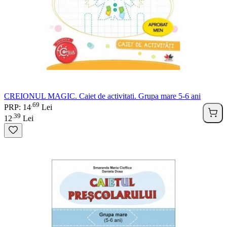
CREIONUL MAGIC. Caiet de activitati. Grupa mare 5-6 ani
69
.
PRP: 14
Lei
39
.
12
Lei