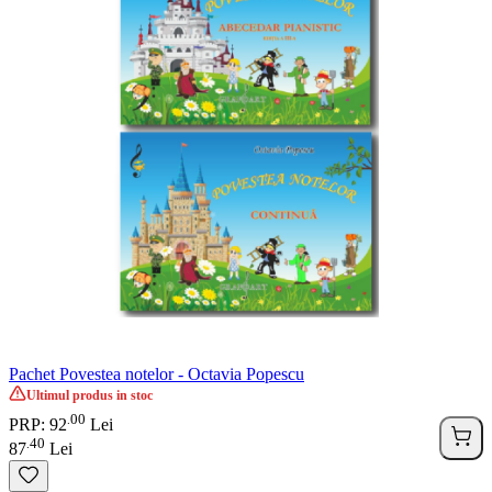
Pachet Povestea notelor - Octavia Popescu
Ultimul produs in stoc
00
.
PRP: 92
Lei
40
.
87
Lei