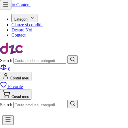
Skip to Content
Categorii
Clauze si conditii
Despre Noi
Contact
Search
0
Contul meu
Favorite
Cosul meu
Search