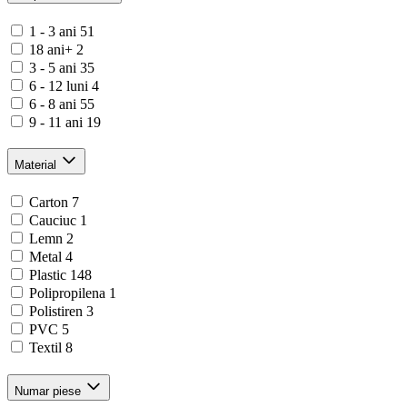
1 - 3 ani
51
18 ani+
2
3 - 5 ani
35
6 - 12 luni
4
6 - 8 ani
55
9 - 11 ani
19
Material
Carton
7
Cauciuc
1
Lemn
2
Metal
4
Plastic
148
Polipropilena
1
Polistiren
3
PVC
5
Textil
8
Numar piese