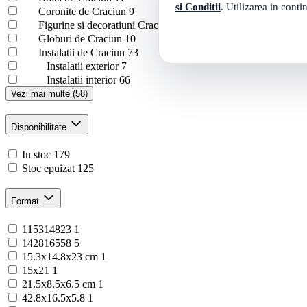
si Conditii
. Utilizarea in conti
Coronite de Craciun
9
Figurine si decoratiuni Craciun
14
Globuri de Craciun
10
Instalatii de Craciun
73
Instalatii exterior
7
Instalatii interior
66
Vezi mai multe (58)
Disponibilitate
In stoc
179
Stoc epuizat
125
Format
115314823
1
142816558
5
15.3x14.8x23 cm
1
15x21
1
21.5x8.5x6.5 cm
1
42.8x16.5x5.8
1