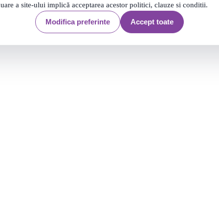
nuare a site-ului implică acceptarea acestor politici, clauze si conditii.
Modifica preferinte
Accept toate