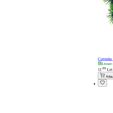
Coronita 
Livrare:
99
.
11
Lei
Adau