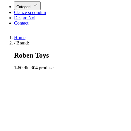
Categorii
Clauze si conditii
Despre Noi
Contact
Home
/
Brand:
Roben Toys
1-60 din 304 produse