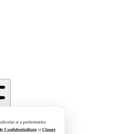
duse
ficului si a preferintelor
de Confidentialitate
si
Clauze