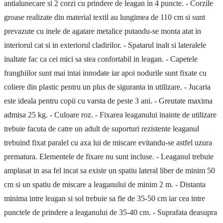
antialunecare si 2 corzi cu prindere de leagan in 4 puncte. - Corzile
groase realizate din material textil au lungimea de 110 cm si sunt
prevazute cu inele de agatare metalice putandu-se monta atat in
interiorul cat si in exteriorul cladirilor. - Spatarul inalt si lateralele
inaltate fac ca cei mici sa stea confortabil in leagan. - Capetele
franghiilor sunt mai intai innodate iar apoi nodurile sunt fixate cu
coliere din plastic pentru un plus de siguranta in utilizare. - Jucaria
este ideala pentru copii cu varsta de peste 3 ani. - Greutate maxima
admisa 25 kg. - Culoare roz. - Fixarea leaganului inainte de utilizare
trebuie facuta de catre un adult de suporturi rezistente leaganul
trebuind fixat paralel cu axa lui de miscare evitandu-se astfel uzura
prematura. Elementele de fixare nu sunt incluse. - Leaganul trebuie
amplasat in asa fel incat sa existe un spatiu lateral liber de minim 50
cm si un spatiu de miscare a leaganului de minim 2 m. - Distanta
minima intre leagan si sol trebuie sa fie de 35-50 cm iar cea intre
punctele de prindere a leaganului de 35-40 cm. - Suprafata deasupra