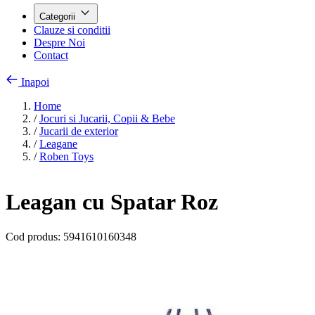
Categorii
Clauze si conditii
Despre Noi
Contact
Inapoi
Home
/
Jocuri si Jucarii, Copii & Bebe
/
Jucarii de exterior
/
Leagane
/
Roben Toys
Leagan cu Spatar Roz
Cod produs:
5941610160348