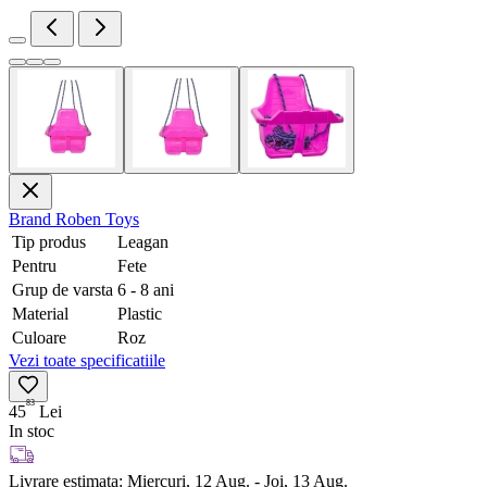
Brand
Roben Toys
Tip produs
Leagan
Pentru
Fete
Grup de varsta
6 - 8 ani
Material
Plastic
Culoare
Roz
Vezi toate specificatiile
83
45
Lei
In stoc
Livrare estimata:
Miercuri, 12 Aug. - Joi, 13 Aug.