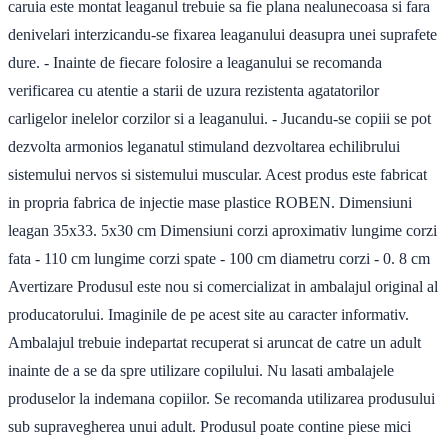
caruia este montat leaganul trebuie sa fie plana nealunecoasa si fara
denivelari interzicandu-se fixarea leaganului deasupra unei suprafete
dure. - Inainte de fiecare folosire a leaganului se recomanda
verificarea cu atentie a starii de uzura rezistenta agatatorilor
carligelor inelelor corzilor si a leaganului. - Jucandu-se copiii se pot
dezvolta armonios leganatul stimuland dezvoltarea echilibrului
sistemului nervos si sistemului muscular. Acest produs este fabricat
in propria fabrica de injectie mase plastice ROBEN. Dimensiuni
leagan 35x33. 5x30 cm Dimensiuni corzi aproximativ lungime corzi
fata - 110 cm lungime corzi spate - 100 cm diametru corzi - 0. 8 cm
Avertizare Produsul este nou si comercializat in ambalajul original al
producatorului. Imaginile de pe acest site au caracter informativ.
Ambalajul trebuie indepartat recuperat si aruncat de catre un adult
inainte de a se da spre utilizare copilului. Nu lasati ambalajele
produselor la indemana copiilor. Se recomanda utilizarea produsului
sub supravegherea unui adult. Produsul poate contine piese mici