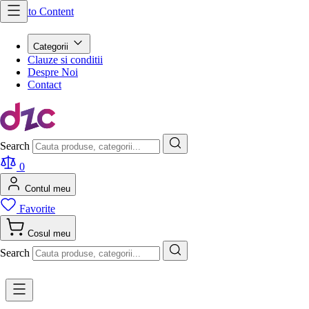
Skip to Content
Categorii
Clauze si conditii
Despre Noi
Contact
Search
0
Contul meu
Favorite
Cosul meu
Search