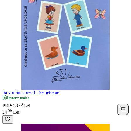
Sa vorbim corect! - Set jetoane
Livrare: maine
00
.
PRP: 28
Lei
99
.
24
Lei