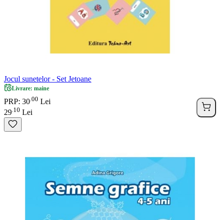
Jocul sunetelor - Set Jetoane
Livrare: maine
00
.
PRP: 30
Lei
10
.
29
Lei