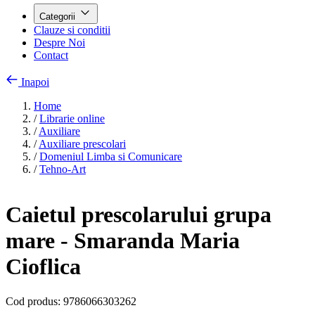
Categorii
Clauze si conditii
Despre Noi
Contact
Inapoi
Home
/
Librarie online
/
Auxiliare
/
Auxiliare prescolari
/
Domeniul Limba si Comunicare
/
Tehno-Art
Caietul prescolarului grupa
mare - Smaranda Maria
Cioflica
Cod produs:
9786066303262