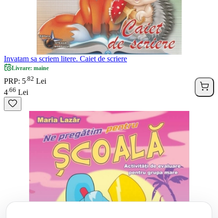
Invatam sa scriem litere. Caiet de scriere
Livrare: maine
82
.
PRP: 5
Lei
66
.
4
Lei