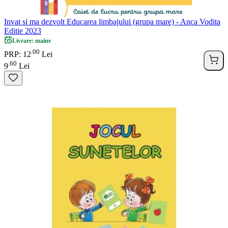
Invat si ma dezvolt Educarea limbajului (grupa mare) - Anca Vodita
Editie 2023
Livrare: maine
00
.
PRP: 12
Lei
60
.
9
Lei