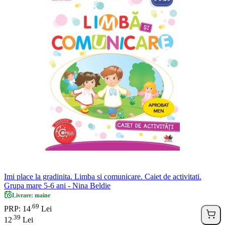
Imi place la gradinita. Limba si comunicare. Caiet de activitati.
Grupa mare 5-6 ani - Nina Beldie
Livrare: maine
69
.
PRP: 14
Lei
39
.
12
Lei