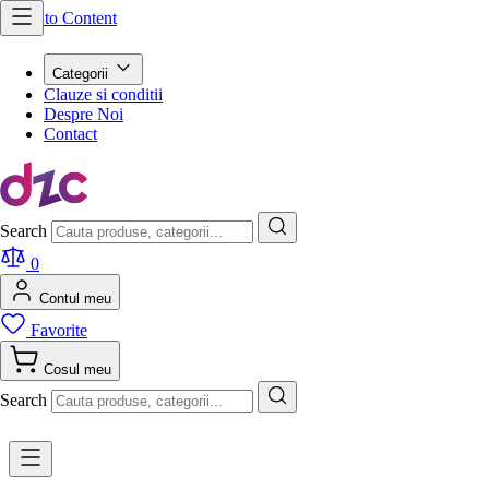
Skip to Content
Categorii
Clauze si conditii
Despre Noi
Contact
Search
0
Contul meu
Favorite
Cosul meu
Search