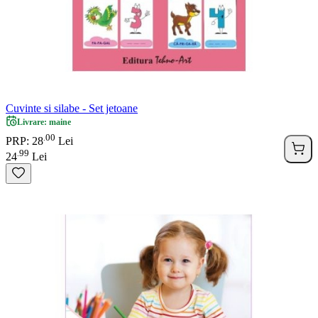
Cuvinte si silabe - Set jetoane
Livrare: maine
00
.
PRP: 28
Lei
99
.
24
Lei