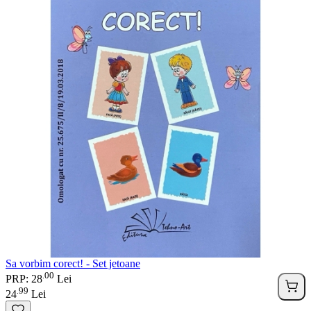
Sa vorbim corect! - Set jetoane
00
.
PRP: 28
Lei
99
.
24
Lei