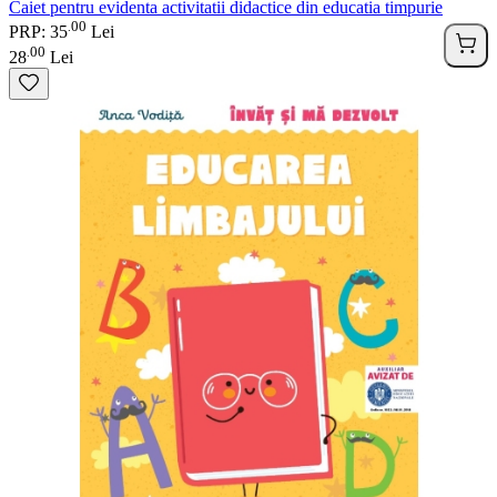
Caiet pentru evidenta activitatii didactice din educatia timpurie
00
.
PRP: 35
Lei
00
.
28
Lei