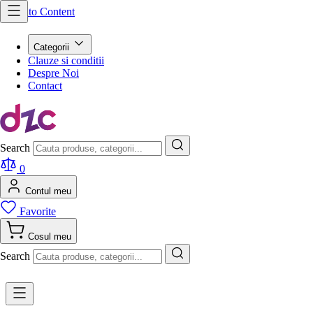
Skip to Content
Categorii
Clauze si conditii
Despre Noi
Contact
Search
0
Contul meu
Favorite
Cosul meu
Search