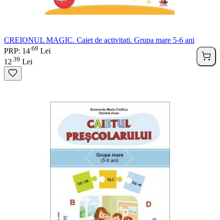
CREIONUL MAGIC. Caiet de activitati. Grupa mare 5-6 ani
69
.
PRP: 14
Lei
39
.
12
Lei