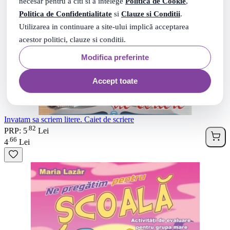
necesar pentru a citi si a intelege
Politica de Cookie
,
Politica de Confidentialitate
si
Clauze si Conditii
.
Utilizarea in continuare a site-ului implică acceptarea
acestor politici, clauze si conditii.
Modifica preferinte
Accept toate
Invatam sa scriem litere. Caiet de scriere
82
.
PRP: 5
Lei
66
.
4
Lei