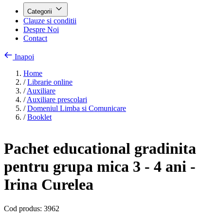
Categorii
Clauze si conditii
Despre Noi
Contact
Inapoi
Home
/
Librarie online
/
Auxiliare
/
Auxiliare prescolari
/
Domeniul Limba si Comunicare
/
Booklet
Pachet educational gradinita
pentru grupa mica 3 - 4 ani -
Irina Curelea
Cod produs:
3962