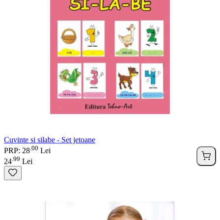
Cuvinte si silabe - Set jetoane
00
.
PRP: 28
Lei
99
.
24
Lei