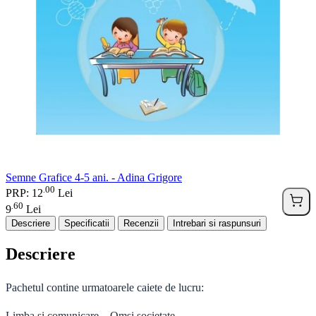
Semne Grafice 4-5 ani. - Adina Grigore
00
.
PRP: 12
Lei
60
.
9
Lei
Descriere
Specificatii
Recenzii
Intrebari si raspunsuri
Descriere
Pachetul contine urmatoarele caiete de lucru:
Limba si comunicare – Omsi societate