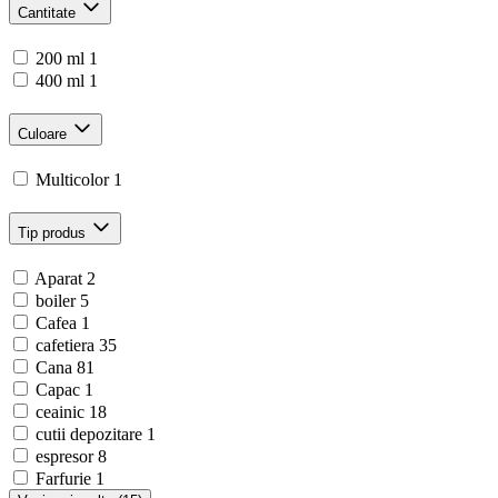
Cantitate
200 ml
1
400 ml
1
Culoare
Multicolor
1
Tip produs
Aparat
2
boiler
5
Cafea
1
cafetiera
35
Cana
81
Capac
1
ceainic
18
cutii depozitare
1
espresor
8
Farfurie
1