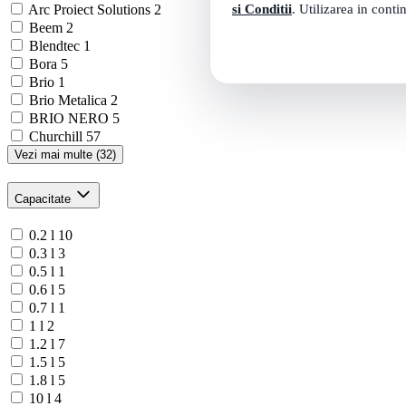
si Conditii
. Utilizarea in conti
Arc Proiect Solutions
2
Beem
2
Blendtec
1
Bora
5
Brio
1
Brio Metalica
2
BRIO NERO
5
Churchill
57
Vezi mai multe (32)
Capacitate
0.2 l
10
0.3 l
3
0.5 l
1
0.6 l
5
0.7 l
1
1 l
2
1.2 l
7
1.5 l
5
1.8 l
5
10 l
4