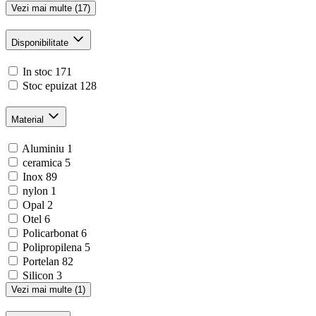
Vezi mai multe (17)
Disponibilitate
In stoc
171
Stoc epuizat
128
Material
Aluminiu
1
ceramica
5
Inox
89
nylon
1
Opal
2
Otel
6
Policarbonat
6
Polipropilena
5
Portelan
82
Silicon
3
Vezi mai multe (1)