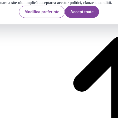
Filtrare
299 produse
nuare a site-ului implică acceptarea acestor politici, clauze si conditii.
299 produse
Modifica preferinte
Accept toate