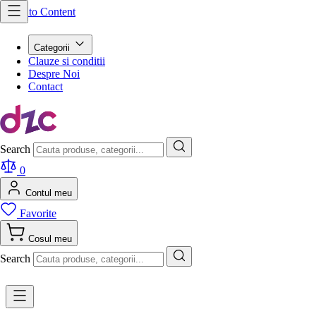
Skip to Content
Categorii
Clauze si conditii
Despre Noi
Contact
Search
0
Contul meu
Favorite
Cosul meu
Search