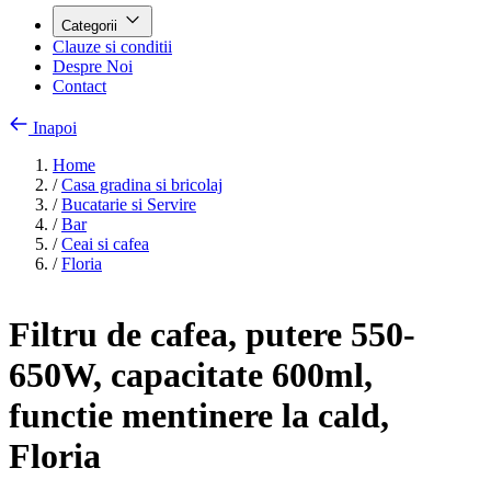
Categorii
Clauze si conditii
Despre Noi
Contact
Inapoi
Home
/
Casa gradina si bricolaj
/
Bucatarie si Servire
/
Bar
/
Ceai si cafea
/
Floria
Filtru de cafea, putere 550-
650W, capacitate 600ml,
functie mentinere la cald,
Floria