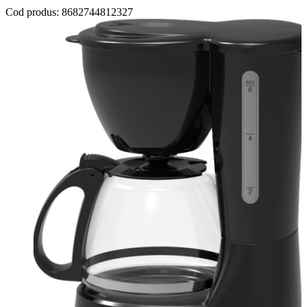
Cod produs:
8682744812327