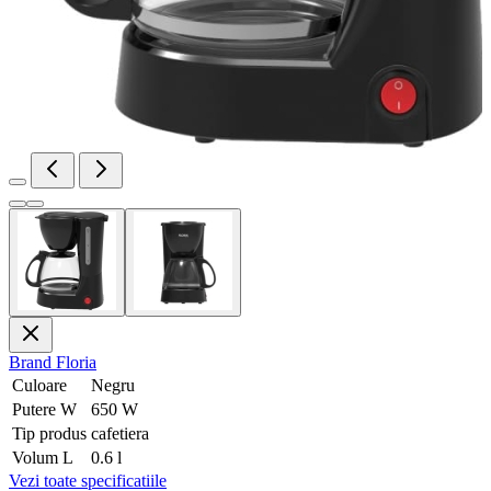
Brand
Floria
Culoare
Negru
Putere W
650 W
Tip produs
cafetiera
Volum L
0.6 l
Vezi toate specificatiile