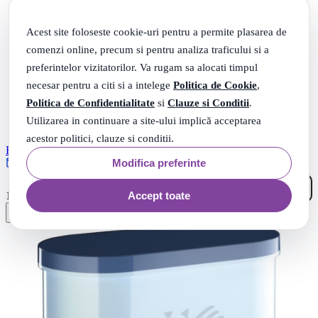
Acest site foloseste cookie-uri pentru a permite plasarea de
comenzi online, precum si pentru analiza traficului si a
preferintelor vizitatorilor. Va rugam sa alocati timpul
necesar pentru a citi si a intelege
Politica de Cookie
,
Politica de Confidentialitate
si
Clauze si Conditii
.
Utilizarea in continuare a site-ului implică acceptarea
acestor politici, clauze si conditii.
Expressor cafea, putere 800W, presiune de 3.5 bari, negru, Floria
Modifica preferinte
Rate 0% dobanda cu TBI
34
.
Accept toate
174
Lei