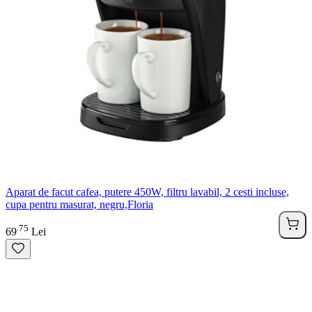
Aparat de facut cafea, putere 450W, filtru lavabil, 2 cesti incluse,
cupa pentru masurat, negru,Floria
75
.
69
Lei