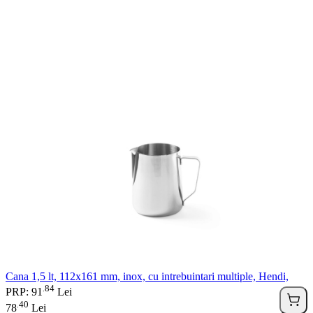
Cana 1,5 lt, 112x161 mm, inox, cu intrebuintari multiple, Hendi,
84
.
PRP: 91
Lei
40
.
78
Lei