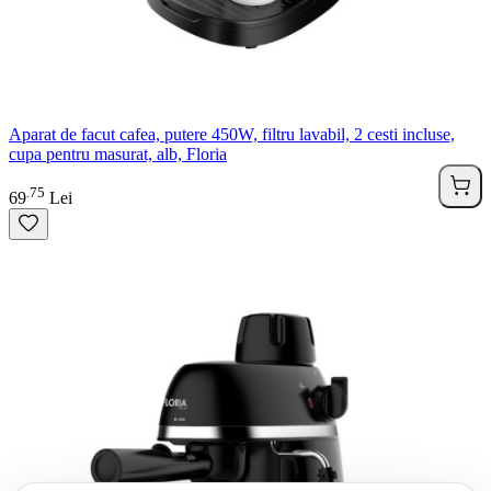
Aparat de facut cafea, putere 450W, filtru lavabil, 2 cesti incluse,
cupa pentru masurat, alb, Floria
75
.
69
Lei