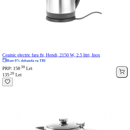
Ceainic electric fara fir, Hendi, 2150 W, 2.5 litri, Inox
Rate 0% dobanda cu TBI
39
.
PRP: 158
Lei
20
.
135
Lei