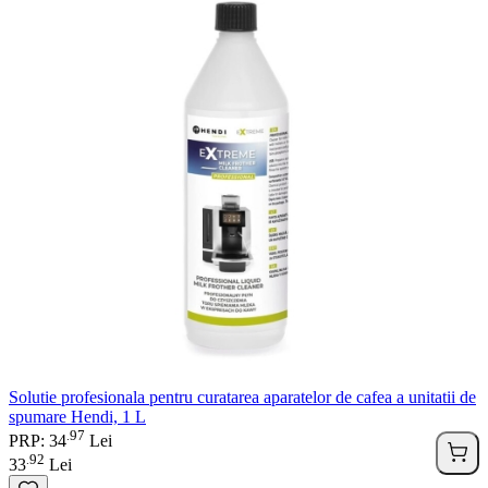
Solutie profesionala pentru curatarea aparatelor de cafea a unitatii de
spumare Hendi, 1 L
97
.
PRP: 34
Lei
92
.
33
Lei