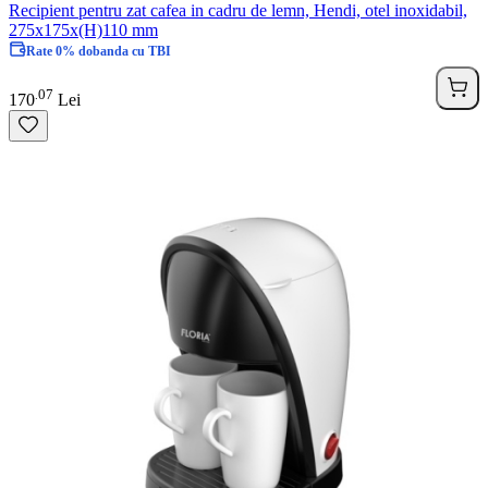
Recipient pentru zat cafea in cadru de lemn, Hendi, otel inoxidabil,
275x175x(H)110 mm
Rate 0% dobanda cu TBI
07
.
170
Lei