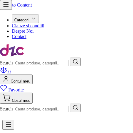
Skip to Content
Categorii
Clauze si conditii
Despre Noi
Contact
Search
0
Contul meu
Favorite
Cosul meu
Search