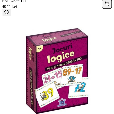
PRP: 46
Lei
99
.
40
Lei