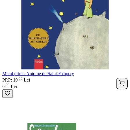
Micul print - Antoine de Saint-Exupery
00
.
PRP: 10
Lei
30
.
6
Lei