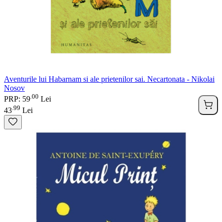
Aventurile lui Habarnam si ale prietenilor sai. Necartonata - Nikolai
Nosov
00
.
PRP: 59
Lei
99
.
43
Lei