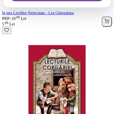
In tara Lectiilor Neinvatate - Lea Gheraskina
00
.
PRP: 10
Lei
99
.
5
Lei