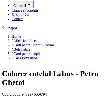
Categorii
Clauze si conditii
Despre Noi
Contact
Inapoi
Home
/
Librarie online
/
Carti pentru Premii Scolare
/
Beletristica
/
Carti pentru copii
/
Casa Povestilor
Colorez catelul Labus - Petru
Ghetoi
Cod produs:
9789975666794