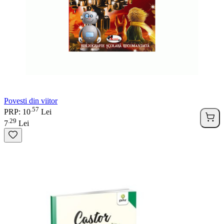
Povesti din viitor
57
.
PRP: 10
Lei
29
.
7
Lei