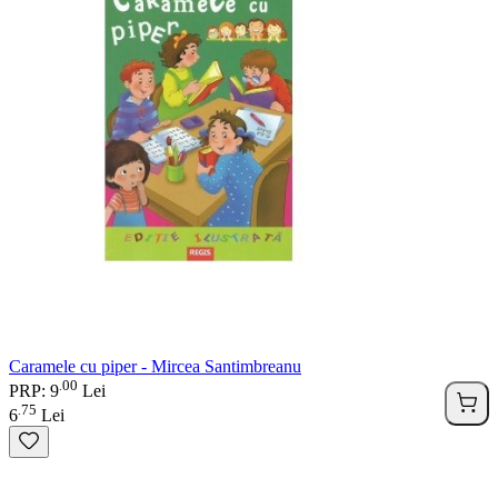
Caramele cu piper - Mircea Santimbreanu
00
.
PRP: 9
Lei
75
.
6
Lei