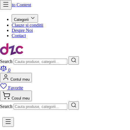
Skip to Content
Categorii
Clauze si conditii
Despre Noi
Contact
Search
0
Contul meu
Favorite
Cosul meu
Search