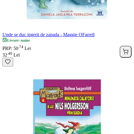
Unde se duc ingerii de zapada - Maggie OFarrell
Livrare: maine
74
.
PRP: 50
Lei
40
.
32
Lei