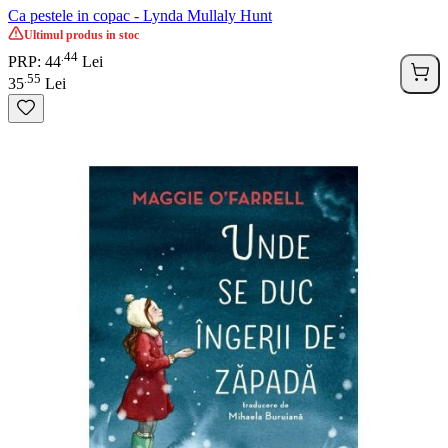
Ca pestele in copac - Lynda Mullaly Hunt
Ultimul produs in stoc
44
.
PRP: 44
Lei
55
.
35
Lei