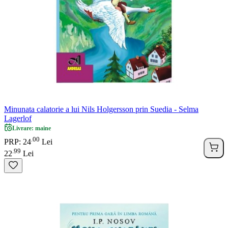
Minunata calatorie a lui Nils Holgersson prin Suedia - Selma
Lagerlof
Livrare: maine
00
.
PRP: 24
Lei
99
.
22
Lei