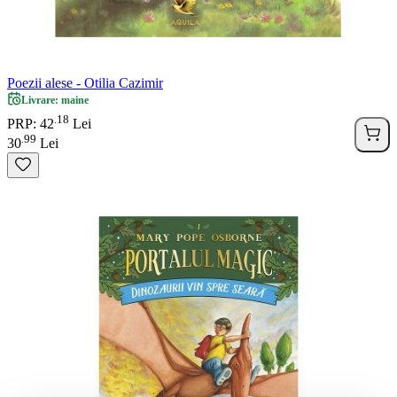
Poezii alese - Otilia Cazimir
Livrare: maine
18
.
PRP: 42
Lei
99
.
30
Lei