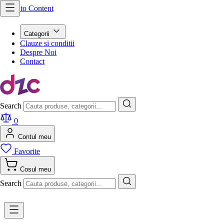
Skip to Content
Categorii
Clauze si conditii
Despre Noi
Contact
Search
0
Contul meu
Favorite
Cosul meu
Search