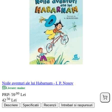
Noile aventuri ale lui Habarnam - I. P. Nosov
Livrare: maine
00
.
PRP: 59
Lei
50
.
42
Lei
Descriere
Specificatii
Recenzii
Intrebari si raspunsuri