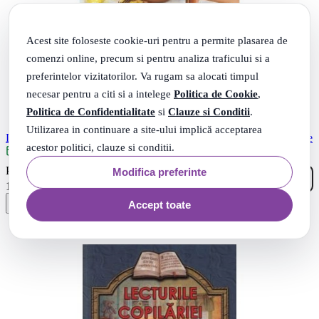
Acest site foloseste cookie-uri pentru a permite plasarea de
comenzi online, precum si pentru analiza traficului si a
preferintelor vizitatorilor. Va rugam sa alocati timpul
necesar pentru a citi si a intelege
Politica de Cookie
,
Politica de Confidentialitate
si
Clauze si Conditii
.
Utilizarea in continuare a site-ului implică acceptarea
Dinozaurii vin spre seara. Portalul Magic nr. 1 - Mary Pope Osborne
acestor politici, clauze si conditii.
Livrare: maine
26
.
PRP: 23
Lei
Modifica preferinte
76
.
19
Lei
Accept toate