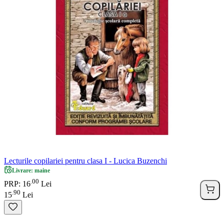
Lecturile copilariei pentru clasa I - Lucica Buzenchi
Livrare: maine
00
.
PRP: 16
Lei
90
.
15
Lei