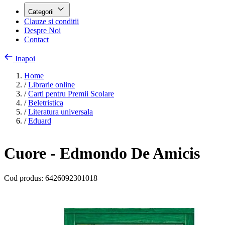
Categorii
Clauze si conditii
Despre Noi
Contact
Inapoi
Home
/
Librarie online
/
Carti pentru Premii Scolare
/
Beletristica
/
Literatura universala
/
Eduard
Cuore - Edmondo De Amicis
Cod produs:
6426092301018