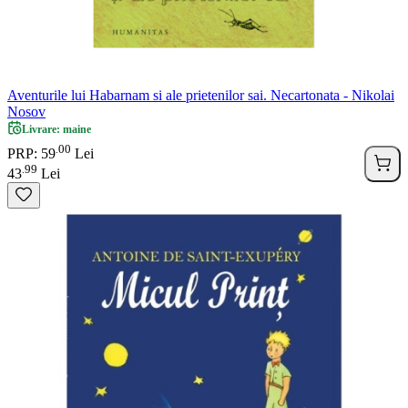
Aventurile lui Habarnam si ale prietenilor sai. Necartonata - Nikolai
Nosov
Livrare: maine
00
.
PRP: 59
Lei
99
.
43
Lei