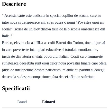
Descriere
" Aceasta carte este dedicata in special copiilor de scoala, care au
intre noua si treisprezece ani, si as putea-o numi "Povestea unui an
scolar", scrisa de un elev dintr-a treia de la o scoala oraseneasca din
Italia."
Enrico, elev in clasa a III-a a scolii Baretti din Torino, tine un jurnal
in care povesteste intamplari educative si totodata emotionante,
inspirate din istoria si viata poporului italian. Copii cu o frumusete
sufleteasca deosebita sunt eroii celor noua povestiri lunare care ofera
pilde de intelepciune despre patriotism, relatiile cu parintii si colegii
de scoala si despre compasiunea fata de cei aflati in suferinta.
Specificatii
Brand
Eduard