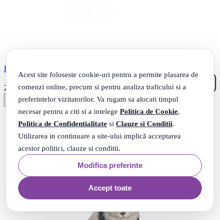
Figurina koala Papo
Acest site foloseste cookie-uri pentru a permite plasarea de
50
comenzi online, precum si pentru analiza traficului si a
.
22
Lei
preferintelor vizitatorilor. Va rugam sa alocati timpul
necesar pentru a citi si a intelege
Politica de Cookie
,
Politica de Confidentialitate
si
Clauze si Conditii
.
Utilizarea in continuare a site-ului implică acceptarea
acestor politici, clauze si conditii.
Modifica preferinte
Accept toate