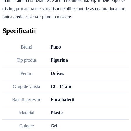
manual atentia la detalii este acum recunoscuta. Figurinele Papo se
disting prin acuratete si realism detaliile sunt de asa natura incat am
putea crede ca se vor pune in miscare.
Specificatii
Brand
Papo
Tip produs
Figurina
Pentru
Unisex
Grup de varsta
12 - 14 ani
Baterii necesare
Fara baterii
Material
Plastic
Culoare
Gri