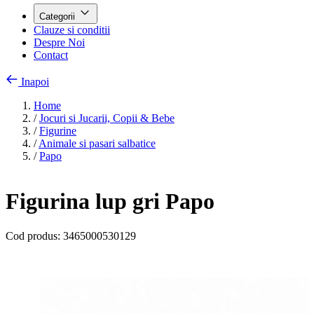
Categorii
Clauze si conditii
Despre Noi
Contact
Inapoi
Home
/
Jocuri si Jucarii, Copii & Bebe
/
Figurine
/
Animale si pasari salbatice
/
Papo
Figurina lup gri Papo
Cod produs:
3465000530129