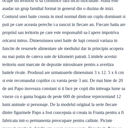
ocupe un teritoriu si sa comunice fara nicio dificultate. Haita este
asadar un grup familial format in general din o duzina de inizi.
Conturul unei haite consta in mod normal dintr-un cuplu dominant si
puii pe care aceasta pereche i-a nascut in fiecare an. Fiecare haita are
propriul sau teritoriu pe care este responsabil sa-l apere impotriva
oricarui intrus. Dimensiunea unei haite de lupi cenusii variaza in
functie de resursele alimentare ale mediului dar in principiu acopera
nu mai putin de cateva sute de kilometri patrati. Limitele acestui
teritoriu sunt marcate de depozite mirositoare pentru a avertiza
haitele rivale. Produsul are urmatoarele dimensiuni 3 x 12. 5 x 6 cm
si este recomandat copiilor cu varsta peste 3 ani. De mai bine de 20
de ani Papo inoveaza constant si ii face pe copii din intreaga lume sa
viseze cu o gama bogata de peste 600 de produse reprezentand 12
lumi animale si personaje. De la modelul original la serie fiecare
dintre figurinele Papo a fost conceputa si creata in Franta pentru a fi
fabricata intr-o permanenta preocupare pentru calitate. Pictate