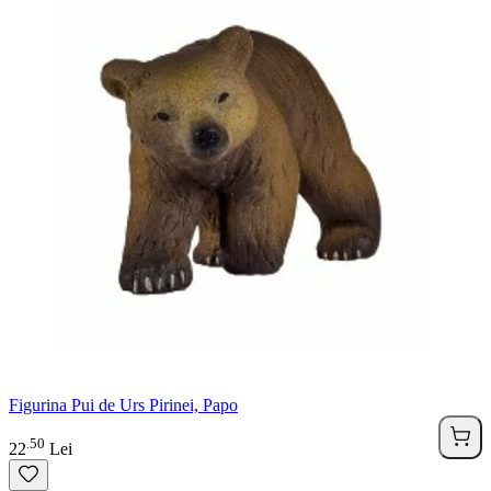
Figurina Pui de Urs Pirinei, Papo
50
.
22
Lei