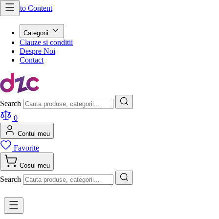
Skip to Content
Categorii
Clauze si conditii
Despre Noi
Contact
Search
0
Contul meu
Favorite
Cosul meu
Search