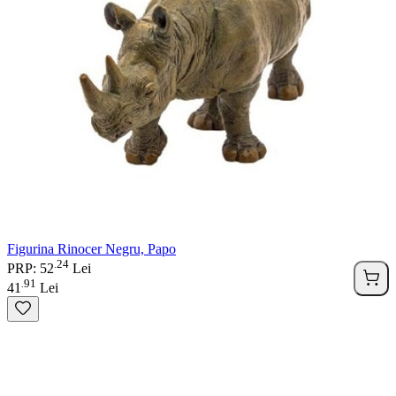
Figurina Rinocer Negru, Papo
24
.
PRP: 52
Lei
91
.
41
Lei