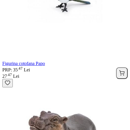
Figurina cotofana Papo
47
.
PRP: 35
Lei
47
.
27
Lei