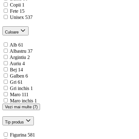
Copii
1
Fete
15
Unisex
537
Culoare
Alb
61
Albastru
37
Argintiu
2
Auriu
4
Bej
14
Galben
6
Gri
61
Gri inchis
1
Maro
111
Maro inchis
1
Vezi mai multe (7)
Tip produs
Figurina
581