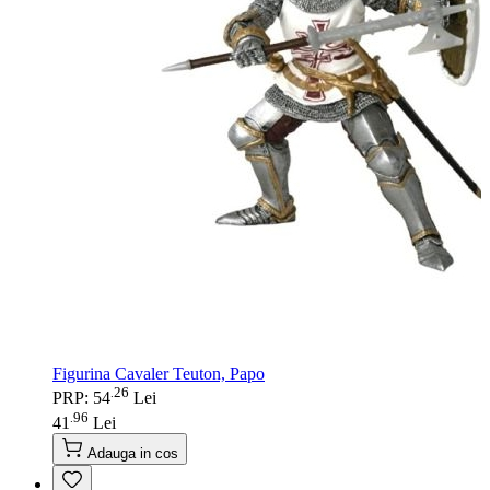
Figurina Cavaler Teuton, Papo
26
.
PRP: 54
Lei
96
.
41
Lei
Adauga in cos