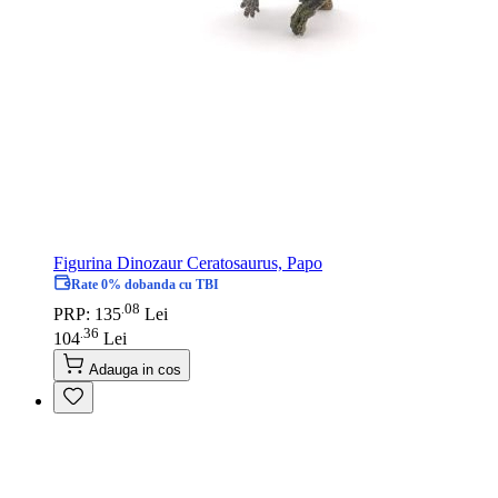
Figurina Dinozaur Ceratosaurus, Papo
Rate 0% dobanda cu TBI
08
.
PRP: 135
Lei
36
.
104
Lei
Adauga in cos