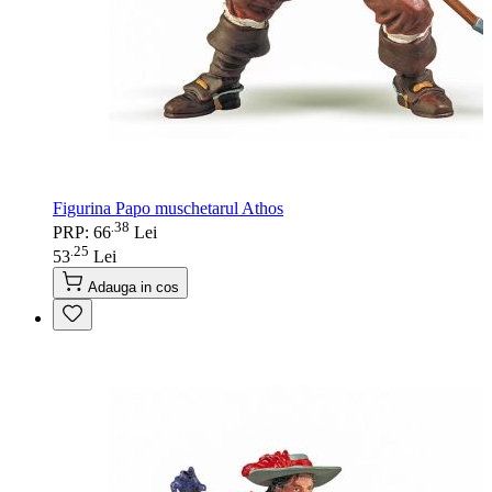
Figurina Papo muschetarul Athos
38
.
PRP: 66
Lei
25
.
53
Lei
Adauga in cos