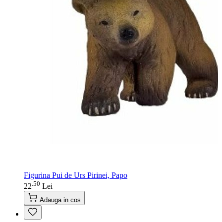
Figurina Pui de Urs Pirinei, Papo
50
.
22
Lei
Adauga in cos