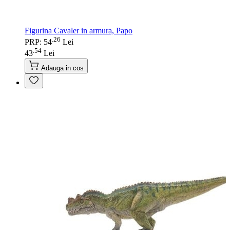
Figurina Cavaler in armura, Papo
26
.
PRP: 54
Lei
54
.
43
Lei
Adauga in cos