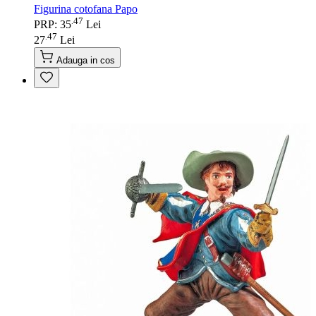
Figurina cotofana Papo
47
.
PRP: 35
Lei
47
.
27
Lei
Adauga in cos