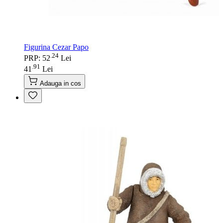
Figurina Cezar Papo
24
.
PRP: 52
Lei
91
.
41
Lei
Adauga in cos