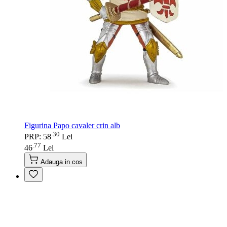
Figurina Papo cavaler crin alb
30
.
PRP: 58
Lei
77
.
46
Lei
Adauga in cos