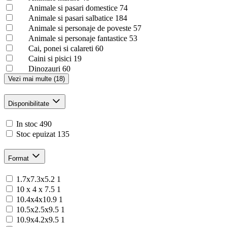
Animale si pasari domestice
74
Animale si pasari salbatice
184
Animale si personaje de poveste
57
Animale si personaje fantastice
53
Cai, ponei si calareti
60
Caini si pisici
19
Dinozauri
60
Vezi mai multe (18)
Disponibilitate
In stoc
490
Stoc epuizat
135
Format
1.7x7.3x5.2
1
10 x 4 x 7.5
1
10.4x4x10.9
1
10.5x2.5x9.5
1
10.9x4.2x9.5
1