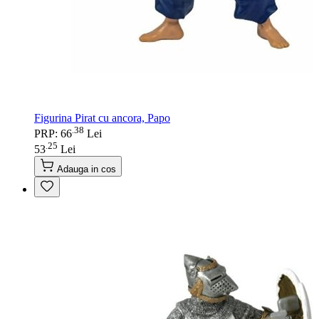
Figurina Pirat cu ancora, Papo
38
.
PRP: 66
Lei
25
.
53
Lei
Adauga in cos