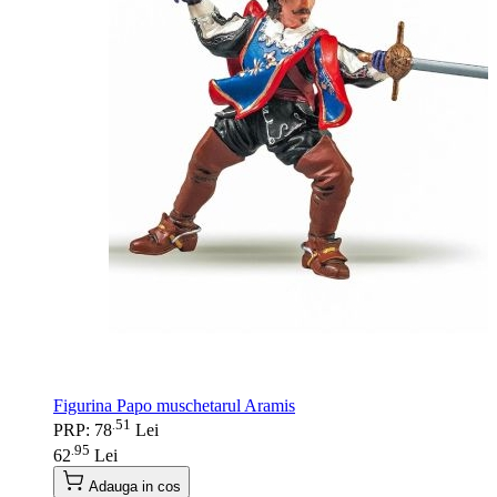
Figurina Papo muschetarul Aramis
51
.
PRP: 78
Lei
95
.
62
Lei
Adauga in cos