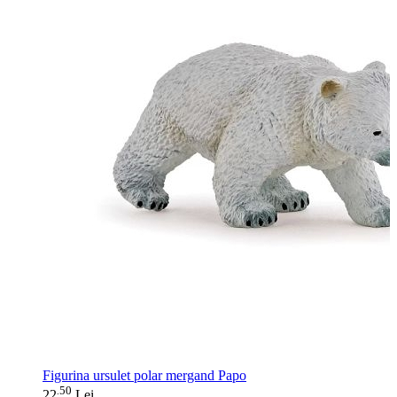
Figurina ursulet polar mergand Papo
50
.
22
Lei