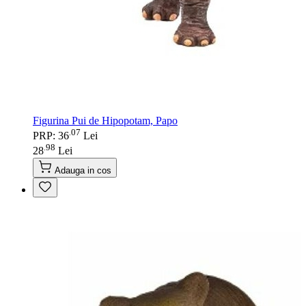
Figurina Pui de Hipopotam, Papo
07
.
PRP: 36
Lei
98
.
28
Lei
Adauga in cos