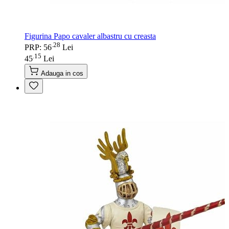
Figurina Papo cavaler albastru cu creasta
28
.
PRP: 56
Lei
15
.
45
Lei
Adauga in cos