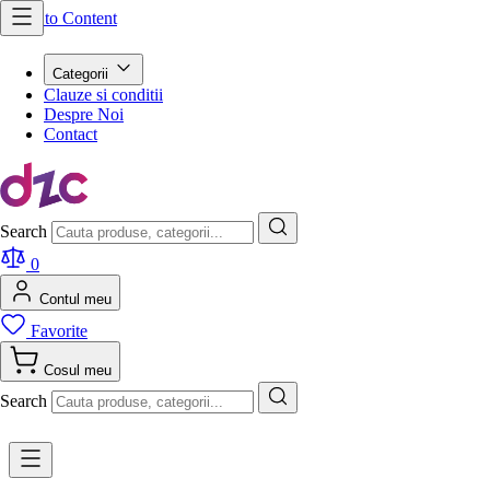
Skip to Content
Categorii
Clauze si conditii
Despre Noi
Contact
Search
0
Contul meu
Favorite
Cosul meu
Search