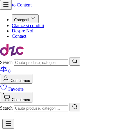
Skip to Content
Categorii
Clauze si conditii
Despre Noi
Contact
Search
0
Contul meu
Favorite
Cosul meu
Search