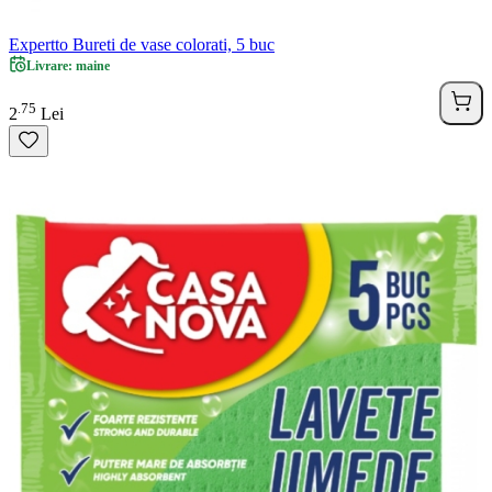
Expertto Bureti de vase colorati, 5 buc
Livrare: maine
75
.
2
Lei