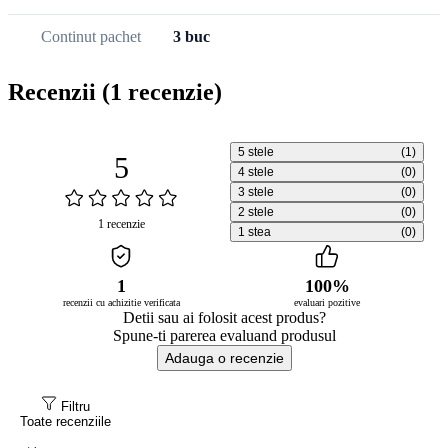
Continut pachet
3 buc
Recenzii
(1 recenzie)
5 stele
(1)
5
4 stele
(0)
3 stele
(0)
2 stele
(0)
1 recenzie
1 stea
(0)
1
100%
recenzii cu achizitie verificata
evaluari pozitive
Detii sau ai folosit acest produs?
Spune-ti parerea evaluand produsul
Adauga o recenzie
Filtru
Toate recenziile