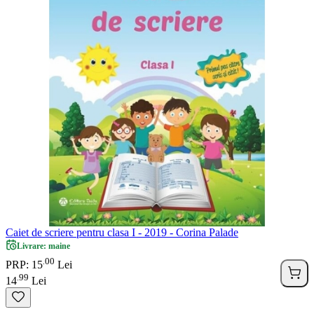
Caiet de scriere pentru clasa I - 2019 - Corina Palade
Livrare: maine
00
.
PRP: 15
Lei
99
.
14
Lei