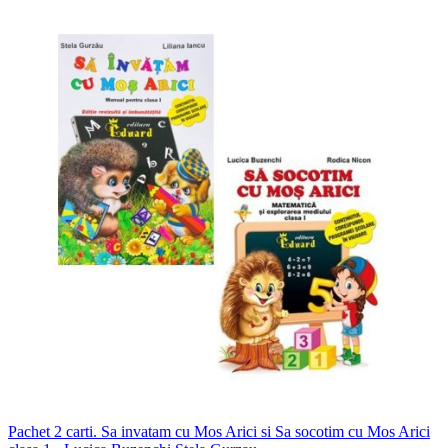
Pachet 2 carti. Sa invatam cu Mos Arici si Sa socotim cu Mos Arici