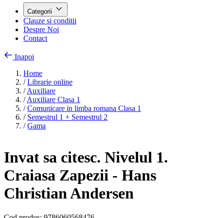
Categorii
Clauze si conditii
Despre Noi
Contact
Inapoi
Home
/
Librarie online
/
Auxiliare
/
Auxiliare Clasa 1
/
Comunicare in limba romana Clasa 1
/
Semestrul 1 + Semestrul 2
/
Gama
Invat sa citesc. Nivelul 1.
Craiasa Zapezii - Hans
Christian Andersen
Cod produs:
9786060568476