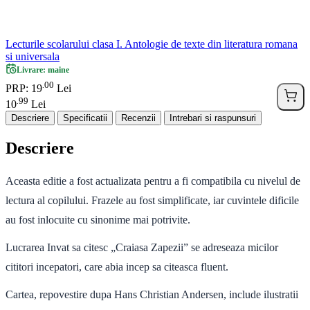
Lecturile scolarului clasa I. Antologie de texte din literatura romana
si universala
Livrare: maine
00
.
PRP: 19
Lei
99
.
10
Lei
Descriere
Specificatii
Recenzii
Intrebari si raspunsuri
Descriere
Aceasta editie a fost actualizata pentru a fi compatibila cu nivelul de
lectura al copilului. Frazele au fost simplificate, iar cuvintele dificile
au fost inlocuite cu sinonime mai potrivite.
Lucrarea Invat sa citesc „Craiasa Zapezii” se adreseaza micilor
cititori incepatori, care abia incep sa citeasca fluent.
Cartea, repovestire dupa Hans Christian Andersen, include ilustratii