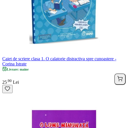
Caiet de scriere clasa 1. O calatorie distractiva spre cunoastere -
Corina Istrate
Livrare: maine
90
.
25
Lei