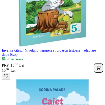
Invat sa citesc! Nivelul 0. Iepurele si broasca-testoasa - adaptare
dupa Esop
Livrare: maine
33
.
PRP: 15
Lei
99
.
10
Lei