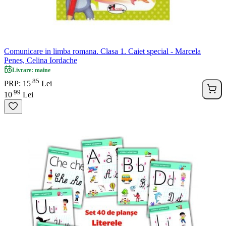
Comunicare in limba romana. Clasa 1. Caiet special - Marcela
Penes, Celina Iordache
Livrare: maine
85
.
PRP: 15
Lei
99
.
10
Lei