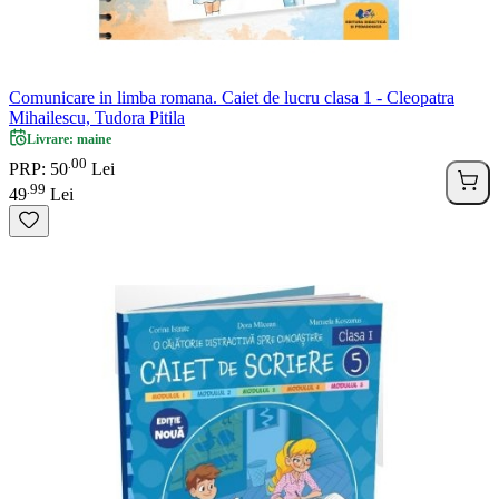
Comunicare in limba romana. Caiet de lucru clasa 1 - Cleopatra
Mihailescu, Tudora Pitila
Livrare: maine
00
.
PRP: 50
Lei
99
.
49
Lei