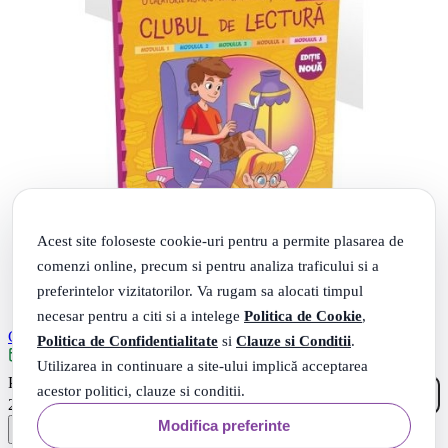
Acest site foloseste cookie-uri pentru a permite plasarea de
comenzi online, precum si pentru analiza traficului si a
preferintelor vizitatorilor. Va rugam sa alocati timpul
necesar pentru a citi si a intelege
Politica de Cookie
,
Clubul de lectura clasa 1. Editie 2024 - Corina Istrate
Politica de Confidentialitate
si
Clauze si Conditii
.
Livrare: maine
Utilizarea in continuare a site-ului implică acceptarea
00
.
PRP: 25
Lei
acestor politici, clauze si conditii.
30
.
23
Lei
Modifica preferinte