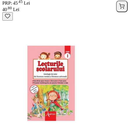
45
.
PRP: 45
Lei
80
.
40
Lei