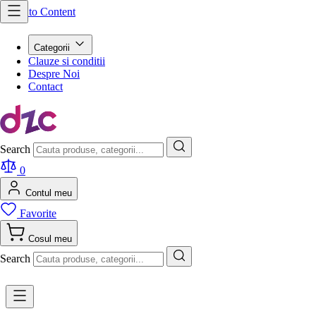
Skip to Content
Categorii
Clauze si conditii
Despre Noi
Contact
Search
0
Contul meu
Favorite
Cosul meu
Search