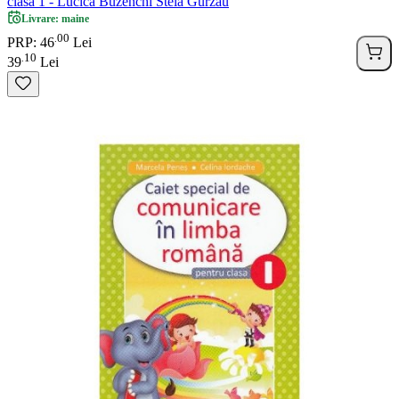
clasa 1 - Lucica Buzenchi Stela Gurzau
Livrare: maine
00
.
PRP: 46
Lei
10
.
39
Lei