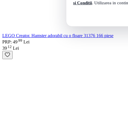
si Conditii
. Utilizarea in conti
LEGO Creator. Hamster adorabil cu o floare 31376 166 piese
99
.
PRP: 49
Lei
12
.
39
Lei