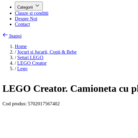
Categorii
Clauze si conditii
Despre Noi
Contact
Inapoi
Home
/
Jocuri si Jucarii, Copii & Bebe
/
Seturi LEGO
/
LEGO Creator
/
Lego
LEGO Creator. Camioneta cu pla
Cod produs:
5702017567402