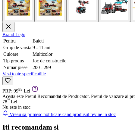
Brand
Lego
Pentru
Baieti
Grup de varsta
9 - 11 ani
Culoare
Multicolor
Tip produs
Joc de constructie
Numar piese
200 - 299
Vezi toate specificatiile
99
PRP: 99
Lei
Acesta este Pretul Recomandat de Producator. Pretul de vanzare al prod
24
78
Lei
Nu este in stoc
Vreau sa primesc notificare cand produsul revine in stoc
Iti recomandam si