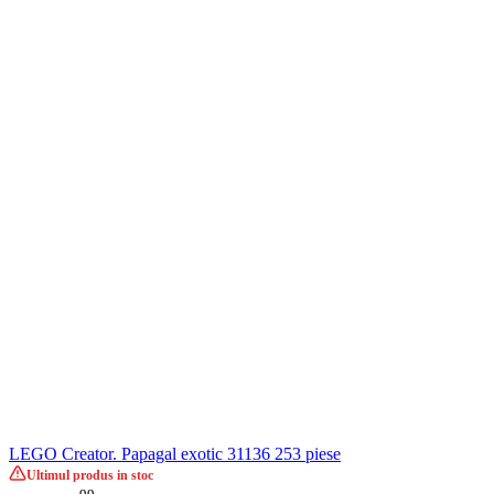
LEGO Creator. Papagal exotic 31136 253 piese
Rate 0% dobanda cu TBI