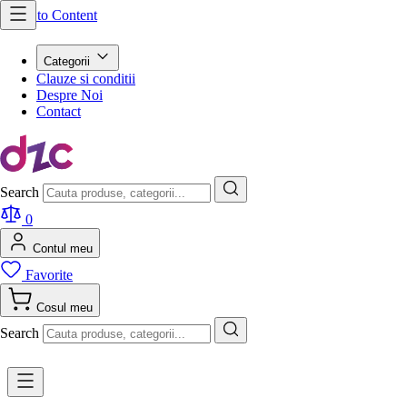
Skip to Content
Categorii
Clauze si conditii
Despre Noi
Contact
Search
0
Contul meu
Favorite
Cosul meu
Search