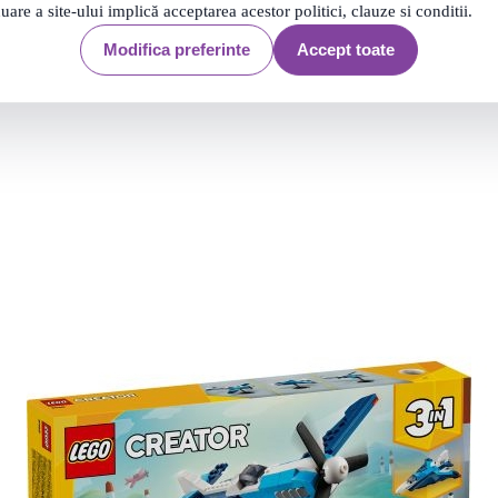
nuare a site-ului implică acceptarea acestor politici, clauze si conditii.
Modifica preferinte
Accept toate