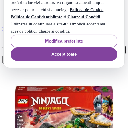
preferintelor vizitatorilor. Va rugam sa alocati timpul
necesar pentru a citi si a intelege
Politica de Cookie
,
Politica de Confidentialitate
si
Clauze si Conditii
.
Utilizarea in continuare a site-ului implică acceptarea
LEGO Ninjago. Robotul de misiune al lui Cole si dragonul Zane
acestor politici, clauze si conditii.
71854 364 piese
Livrare: maine
Modifica preferinte
99
.
PRP: 159
Lei
19
.
125
Lei
Accept toate