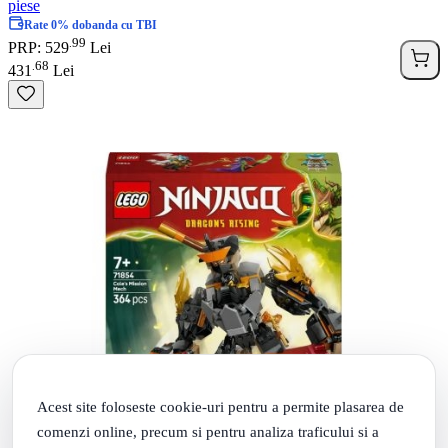
piese
Rate 0% dobanda cu TBI
99
.
PRP: 529
Lei
68
.
431
Lei
Acest site foloseste cookie-uri pentru a permite plasarea de
comenzi online, precum si pentru analiza traficului si a