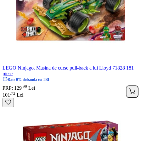
LEGO Ninjago. Masina de curse pull-back a lui Lloyd 71828 181
piese
Rate 0% dobanda cu TBI
99
.
PRP: 129
Lei
72
.
101
Lei