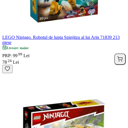
LEGO Ninjago. Robotul de lupta Spinjitzu al lui Arin 71839 213
piese
Livrare: maine
99
.
PRP: 99
Lei
24
.
78
Lei