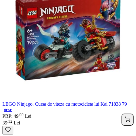
LEGO Ninjago. Cursa de viteza cu motocicleta lui Kai 71838 79
piese
99
.
PRP: 49
Lei
12
.
39
Lei