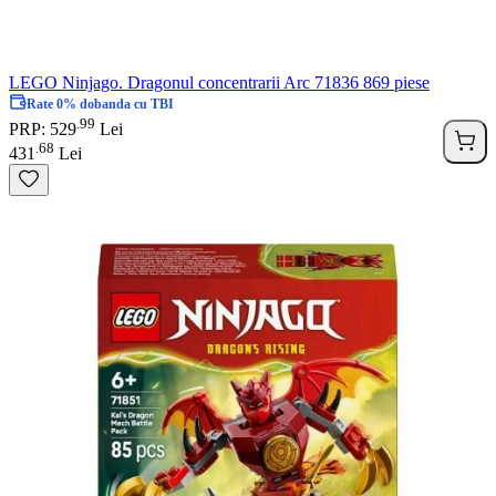
LEGO Ninjago. Dragonul concentrarii Arc 71836 869 piese
Rate 0% dobanda cu TBI
99
.
PRP: 529
Lei
68
.
431
Lei