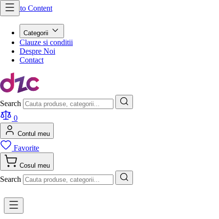
Skip to Content
Categorii
Clauze si conditii
Despre Noi
Contact
Search
0
Contul meu
Favorite
Cosul meu
Search