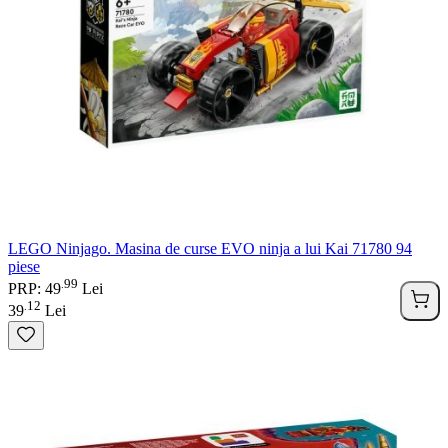
LEGO Ninjago. Masina de curse EVO ninja a lui Kai 71780 94
piese
99
.
PRP: 49
Lei
12
.
39
Lei