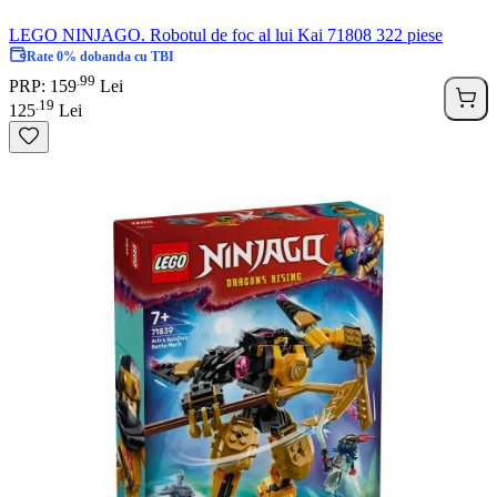
LEGO NINJAGO. Robotul de foc al lui Kai 71808 322 piese
Rate 0% dobanda cu TBI
99
.
PRP: 159
Lei
19
.
125
Lei