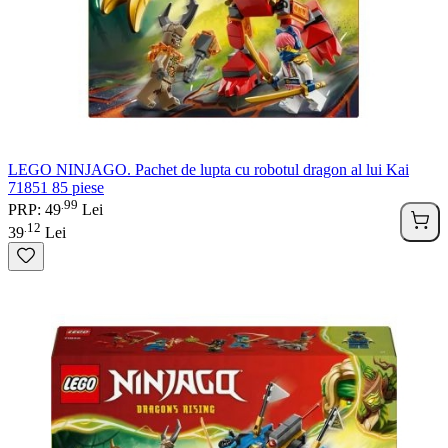
LEGO NINJAGO. Pachet de lupta cu robotul dragon al lui Kai
71851 85 piese
99
.
PRP: 49
Lei
12
.
39
Lei