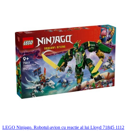
LEGO Ninjago. Robotul-avion cu reactie al lui Lloyd 71845 1112