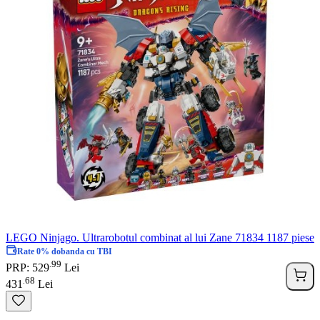
LEGO Ninjago. Ultrarobotul combinat al lui Zane 71834 1187 piese
Rate 0% dobanda cu TBI
99
.
PRP: 529
Lei
68
.
431
Lei