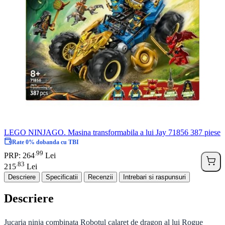
LEGO NINJAGO. Masina transformabila a lui Jay 71856 387 piese
Rate 0% dobanda cu TBI
99
.
PRP: 264
Lei
83
.
215
Lei
Descriere
Specificatii
Recenzii
Intrebari si raspunsuri
Descriere
Jucaria ninja combinata Robotul calaret de dragon al lui Rogue