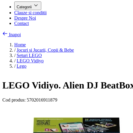
Categorii
Clauze si conditii
Despre Noi
Contact
Inapoi
Home
/
Jocuri si Jucarii, Copii & Bebe
/
Seturi LEGO
/
LEGO Vidiyo
/
Lego
LEGO Vidiyo. Alien DJ BeatBox 
Cod produs:
5702016911879