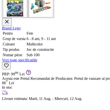
Brand
Lego
Pentru
Fete
Grup de varsta
6 - 8 ani, 9 - 11 ani
Culoare
Multicolor
Tip produs
Joc de constructie
Numar piese
Sub 100
Vezi toate specificatiile
99
PRP: 99
Lei
Acesta este Pretul Recomandat de Producator. Pretul de vanzare al prod
61
86
Lei
In stoc
Livrare estimata:
Marti, 11 Aug. - Miercuri, 12 Aug.