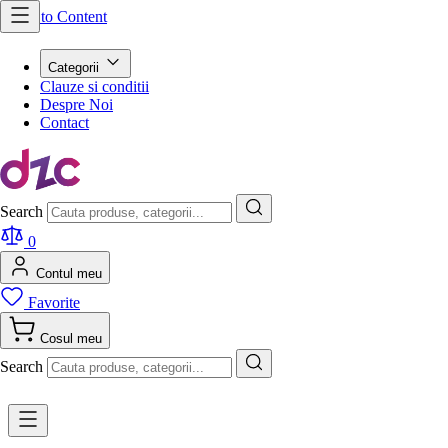
Skip to Content
Categorii
Clauze si conditii
Despre Noi
Contact
Search
0
Contul meu
Favorite
Cosul meu
Search