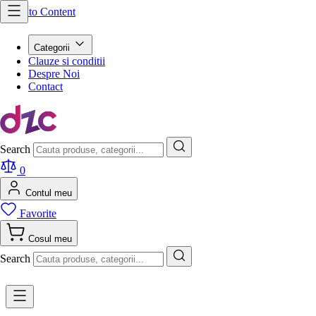
Skip to Content
Categorii
Clauze si conditii
Despre Noi
Contact
Search
0
Contul meu
Favorite
Cosul meu
Search