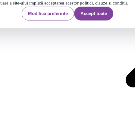
nuare a site-ului implică acceptarea acestor politici, clauze si conditii.
Filtrare
2633 produse
2633 produse
Modifica preferinte
Accept toate