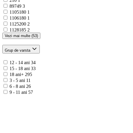
210
1
89749
3
1105180
1
1106180
1
1125200
2
1128185
2
Vezi mai multe (53)
Grup de varsta
12 - 14 ani
34
15 - 18 ani
33
18 ani+
295
3 - 5 ani
11
6 - 8 ani
26
9 - 11 ani
57