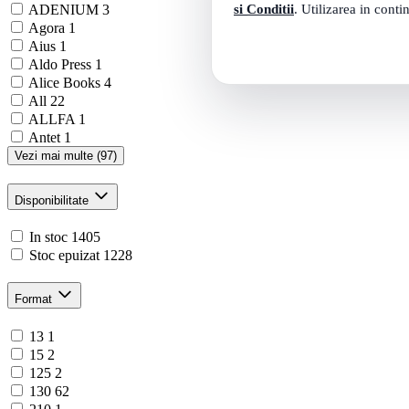
si Conditii
. Utilizarea in conti
ADENIUM
3
Agora
1
Aius
1
Aldo Press
1
Alice Books
4
All
22
ALLFA
1
Antet
1
Vezi mai multe (97)
Disponibilitate
In stoc
1405
Stoc epuizat
1228
Format
13
1
15
2
125
2
130
62