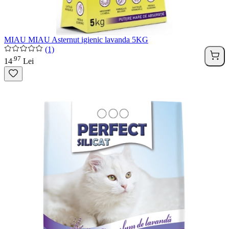
MIAU MIAU Asternut igienic lavanda 5KG
(1)
97
.
14
Lei