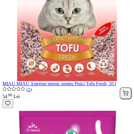
MIAU MIAU Asternut igienic pentru Pisici Tofu Fresh, 10 l
(2)
90
.
54
Lei