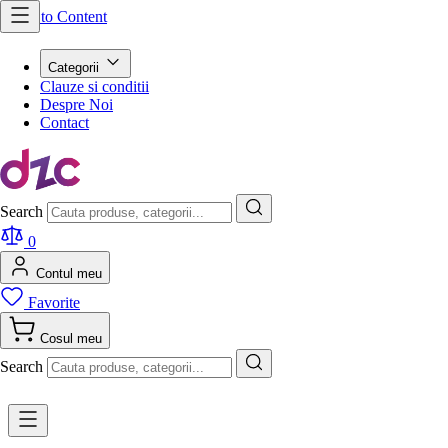
Skip to Content
Categorii
Clauze si conditii
Despre Noi
Contact
Search
0
Contul meu
Favorite
Cosul meu
Search