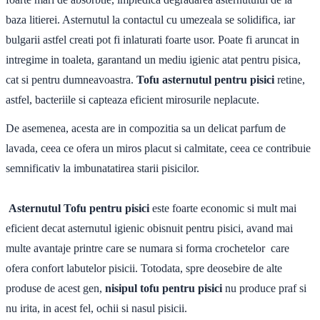
baza litierei. Asternutul la contactul cu umezeala se solidifica, iar
bulgarii astfel creati pot fi inlaturati foarte usor. Poate fi aruncat in
intregime in toaleta, garantand un mediu igienic atat pentru pisica,
cat si pentru dumneavoastra.
Tofu asternutul pentru pisici
retine,
astfel, bacteriile si capteaza eficient mirosurile neplacute.
De asemenea, acesta are in compozitia sa un delicat parfum de
lavada, ceea ce ofera un miros placut si calmitate, ceea ce contribuie
semnificativ la imbunatatirea starii pisicilor.
Asternutul Tofu pentru pisici
este foarte economic si mult mai
eficient decat asternutul igienic obisnuit pentru pisici, avand mai
multe avantaje printre care se numara si forma crochetelor care
ofera confort labutelor pisicii. Totodata, spre deosebire de alte
produse de acest gen,
nisipul tofu pentru pisici
nu produce praf si
nu irita, in acest fel, ochii si nasul pisicii.