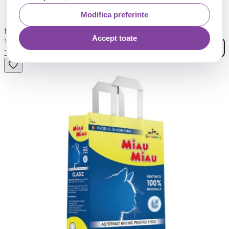
Modifica preferinte
Miau Miau Asternut igienic pentru pisici, Tofu Baby Powder, 6 l
Accept toate
(1)
19
.
32
Lei