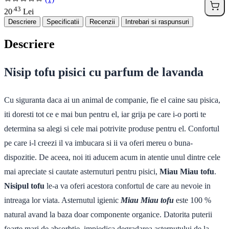
43
.
20
Lei
Descriere
Specificatii
Recenzii
Intrebari si raspunsuri
Descriere
Nisip tofu pisici cu parfum de lavanda
Cu siguranta daca ai un animal de companie, fie el caine sau pisica,
iti doresti tot ce e mai bun pentru el, iar grija pe care i-o porti te
determina sa alegi si cele mai potrivite produse pentru el. Confortul
pe care i-l creezi il va imbucara si ii va oferi mereu o buna-
dispozitie. De aceea, noi iti aducem acum in atentie unul dintre cele
mai apreciate si cautate asternuturi pentru pisici,
Miau Miau tofu
.
Nisipul tofu
le-a va oferi acestora confortul de care au nevoie in
intreaga lor viata. Asternutul igienic
Miau Miau tofu
este 100 %
natural avand la baza doar componente organice. Datorita puterii
foarte mari de absorbtie, impiedica degradarea asternutului de la