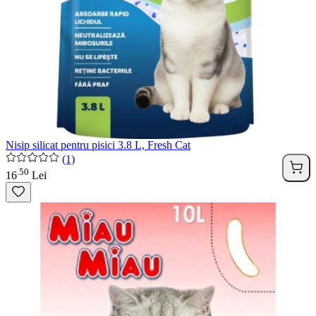
Nisip silicat pentru pisici 3.8 L, Fresh Cat
(1)
50
.
16
Lei