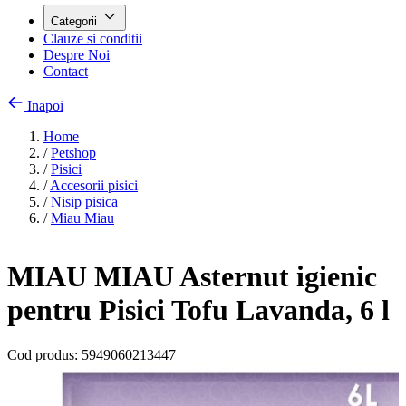
Categorii
Clauze si conditii
Despre Noi
Contact
Inapoi
Home
/
Petshop
/
Pisici
/
Accesorii pisici
/
Nisip pisica
/
Miau Miau
MIAU MIAU Asternut igienic
pentru Pisici Tofu Lavanda, 6 l
Cod produs:
5949060213447