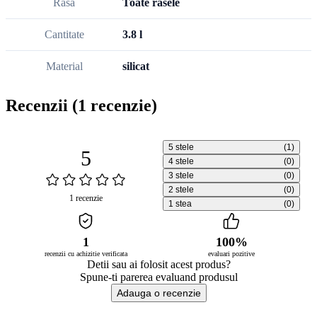
Rasa
Toate rasele
Cantitate
3.8 l
Material
silicat
Recenzii
(1 recenzie)
5 stele
(1)
5
4 stele
(0)
3 stele
(0)
2 stele
(0)
1 recenzie
1 stea
(0)
1
100%
recenzii cu achizitie verificata
evaluari pozitive
Detii sau ai folosit acest produs?
Spune-ti parerea evaluand produsul
Adauga o recenzie