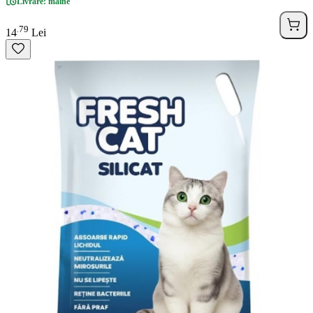
Livrare: maine
79
.
14
Lei