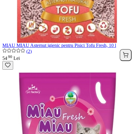
MIAU MIAU Asternut igienic pentru Pisici Tofu Fresh, 10 l
(2)
90
.
54
Lei