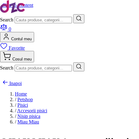
Skip to Content
Search
0
Contul meu
Favorite
Cosul meu
Search
Inapoi
Home
/
Petshop
/
Pisici
/
Accesorii pisici
/
Nisip pisica
/
Miau Miau