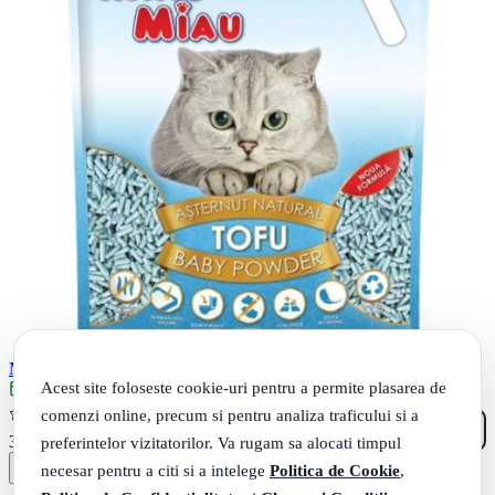
Miau Miau Asternut igienic pentru pisici, Tofu Baby Powder, 6 l
Acest site foloseste cookie-uri pentru a permite plasarea de
Livrare: maine
comenzi online, precum si pentru analiza traficului si a
(1)
19
.
32
Lei
preferintelor vizitatorilor. Va rugam sa alocati timpul
necesar pentru a citi si a intelege
Politica de Cookie
,