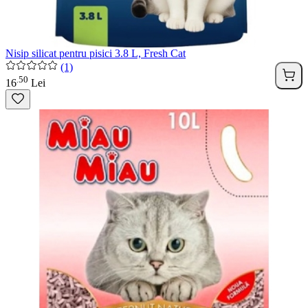
Nisip silicat pentru pisici 3.8 L, Fresh Cat
(1)
50
.
16
Lei