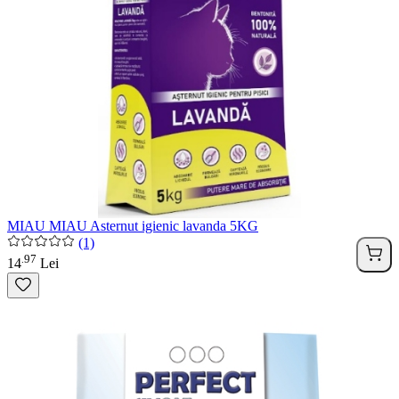
MIAU MIAU Asternut igienic lavanda 5KG
(1)
97
.
14
Lei