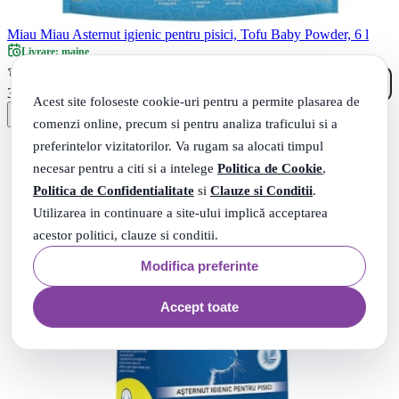
Miau Miau Asternut igienic pentru pisici, Tofu Baby Powder, 6 l
Livrare: maine
(1)
19
.
32
Lei
Acest site foloseste cookie-uri pentru a permite plasarea de
comenzi online, precum si pentru analiza traficului si a
preferintelor vizitatorilor. Va rugam sa alocati timpul
necesar pentru a citi si a intelege
Politica de Cookie
,
Politica de Confidentialitate
si
Clauze si Conditii
.
Utilizarea in continuare a site-ului implică acceptarea
acestor politici, clauze si conditii.
Modifica preferinte
Accept toate