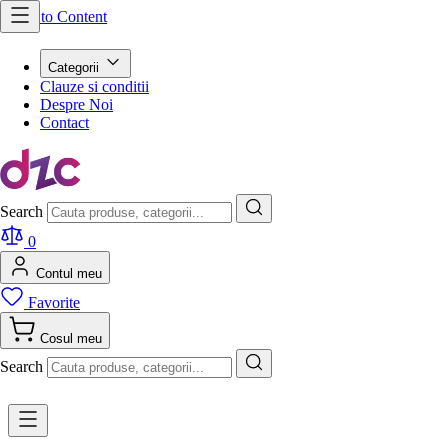
Skip to Content
Categorii
Clauze si conditii
Despre Noi
Contact
Search
0
Contul meu
Favorite
Cosul meu
Search