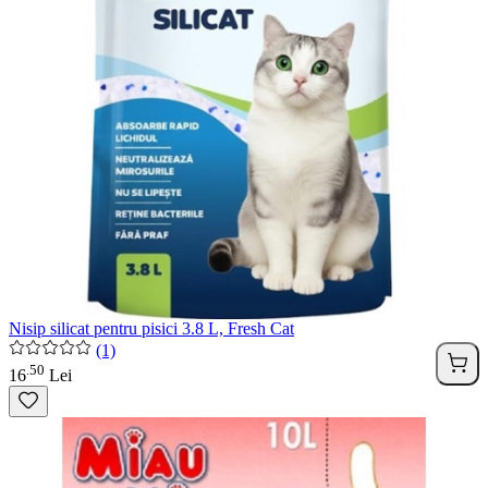
Nisip silicat pentru pisici 3.8 L, Fresh Cat
(1)
50
.
16
Lei