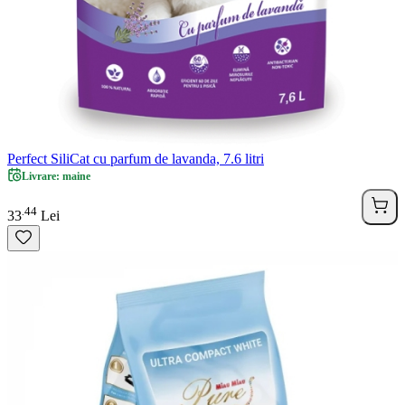
Perfect SiliCat cu parfum de lavanda, 7.6 litri
Livrare: maine
44
.
33
Lei