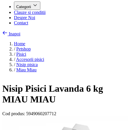
Categorii
Clauze si conditii
Despre Noi
Contact
Inapoi
Home
/
Petshop
/
Pisici
/
Accesorii pisici
/
Nisip pisica
/
Miau Miau
Nisip Pisici Lavanda 6 kg
MIAU MIAU
Cod produs:
5949060207712