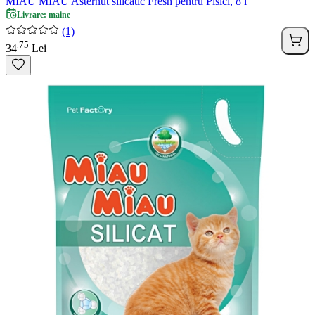
MIAU MIAU Asternut silicatic Fresh pentru Pisici, 8 l
Livrare: maine
(1)
75
.
34
Lei