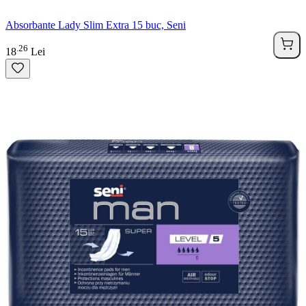
Absorbante Lady Slim Extra 15 buc, Seni
26
.
18
Lei