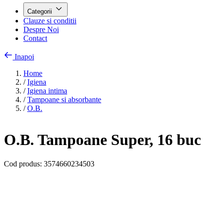
Categorii
Clauze si conditii
Despre Noi
Contact
Inapoi
Home
/
Igiena
/
Igiena intima
/
Tampoane si absorbante
/
O.B.
O.B. Tampoane Super, 16 buc
Cod produs:
3574660234503