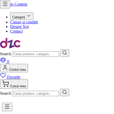
Skip to Content
Categorii
Clauze si conditii
Despre Noi
Contact
Search
0
Contul meu
Favorite
Cosul meu
Search