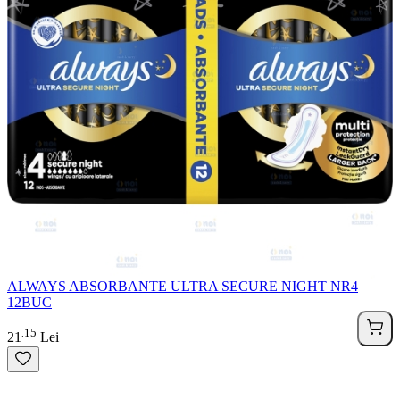
ALWAYS ABSORBANTE ULTRA SECURE NIGHT NR4
12BUC
15
.
21
Lei