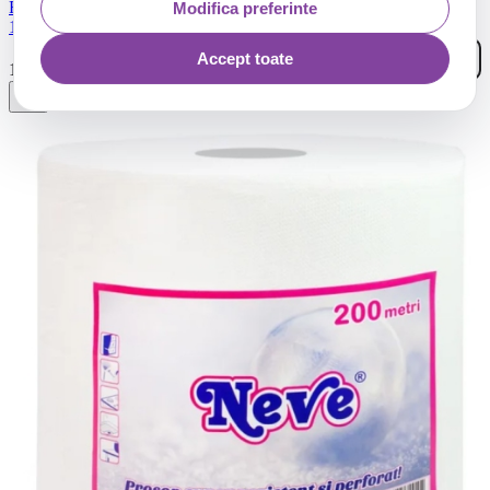
REGINA BLITZ PROSOP HARTIE MONOROLA 3STR 33M
Modifica preferinte
100FOI
Accept toate
12
.
16
Lei