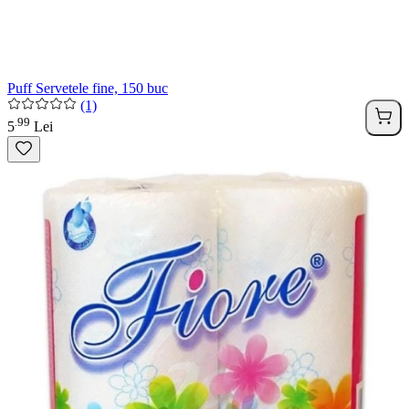
Puff Servetele fine, 150 buc
(1)
99
.
5
Lei