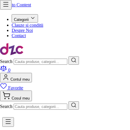
Skip to Content
Categorii
Clauze si conditii
Despre Noi
Contact
Search
0
Contul meu
Favorite
Cosul meu
Search